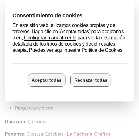
Variaciones sutiles y fuertes
Seed y repeat
Tile para mosaicos
Formatos y proporciones
Retexturización y edición
Uso de imágenes de referencia
Exportación en alta resolución e impresión
Animación básica y evolución de una imagen
Derechos de uso y consideraciones legales
Demostración práctica continua en directo
Preguntas y cierre
Duración:
1,5 horas
Ponente:
Gontzal Esteban -
La Factoría Gráfica