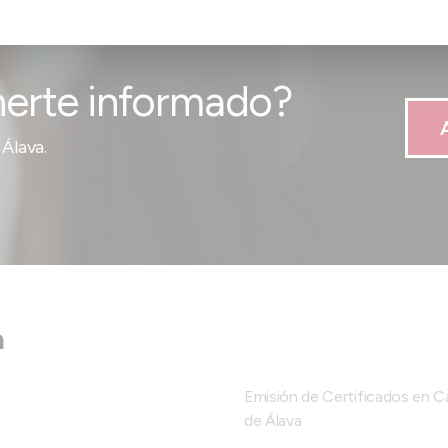
erte informado?
Álava.
a
Emisión de Certificados en 
de Álava