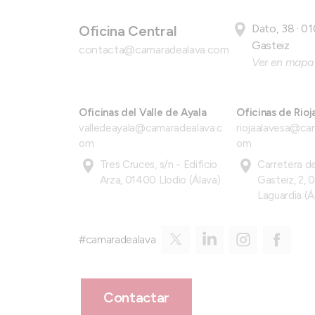
Dato, 38 · 01
Oficina Central
Gasteiz
contacta@camaradealava.com
Ver en mapa
Oficinas del Valle de Ayala
Oficinas de Rioj
valledeayala@camaradealava.c
riojaalavesa@ca
om
om
Tres Cruces, s/n - Edificio
Carretera de
Arza, 01400 Llodio (Álava)
Gasteiz, 2, 
Laguardia (Á
#camaradealava
Contactar