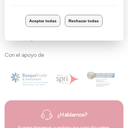
directamente con la puesta en marcha de las acciones
sugeridas correrán a cargo de la empresa.
Inscripciones
Si te interesa este programa puedes contactarnos en
internacional@camaradealava.com
.
Con el apoyo de
¿Hablamos?
Puedes llamarnos o realizar una consulta online.