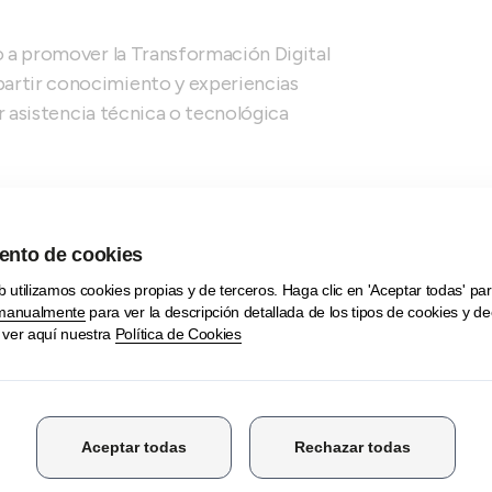
do a promover la Transformación Digital
partir conocimiento y experiencias
ir asistencia técnica o tecnológica
?
y servicios personales, quedan excluidos
a Vasca, con alta en el Impuesto
64, 65 ó 66, con un espacio físico de
 Vasca, con alta en el Impuesto sobre
2, 973.1, 973.3 y 975, con un espacio