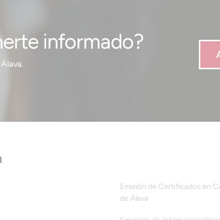
erte informado?
Álava.
a
Emisión de Certificados en 
de Álava
Servicios de Internacionalizac