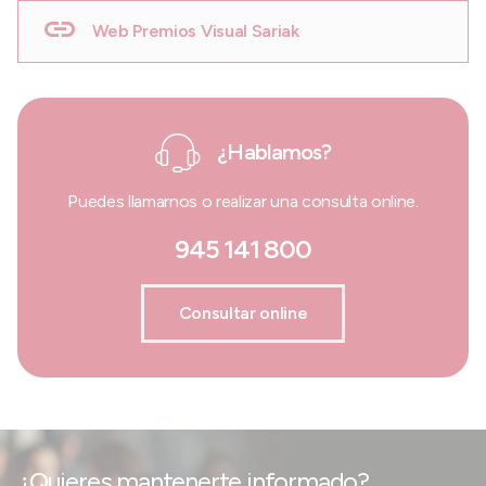
Web Premios Visual Sariak
¿Hablamos?
Puedes llamarnos o realizar una consulta online.
945 141 800
Consultar online
¿Quieres mantenerte informado?