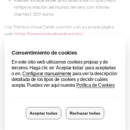
Premio Vitoria Wine
(al establecimiento que mejor
refleje la relación del mundo del vino con Vitoria-
Gasteiz): 500 euros.
Los Premios Visual Sariak cuentan con su propia página
web
https://premiosvisualsariak.eus/es/
¿Quiénes pueden beneficiarse?
El programa va dirigido a los
comercios minoristas,
establecimientos de hostelería, turismo y servicios con
sede y espacio físico de venta/atención al público en
Álava.
Coste para la empresa participante
No tiene ningún coste. Estos premios están financiados por
Gobierno Vasco, Ayuntamiento de Vitoria-Gasteiz,
Diputación Foral de Álava, Kutxabank, Iberdrola, El Corte
Inglés y cuentan con la colaboración de El Correo, I.D Arte