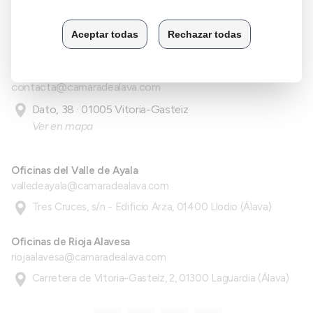
945 141 800
Oficina Central
contacta@camaradealava.com
Dato, 38 · 01005 Vitoria-Gasteiz
Ver en mapa
Oficinas del Valle de Ayala
valledeayala@camaradealava.com
Tres Cruces, s/n - Edificio Arza, 01400 Llodio (Álava)
Oficinas de Rioja Alavesa
riojaalavesa@camaradealava.com
Carretera de Vitoria-Gasteiz, 2, 01300 Laguardia (Álava)