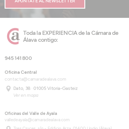
APÚNTATE AL NEWSLETTER
Toda la EXPERIENCIA de la Cámara de
Álava contigo:
945 141 800
Oficina Central
contacta@camaradealava.com
Dato, 38 · 01005 Vitoria-Gasteiz
Ver en mapa
Oficinas del Valle de Ayala
valledeayala@camaradealava.com
Tres Cruces, s/n - Edificio Arza, 01400 Llodio (Álava)