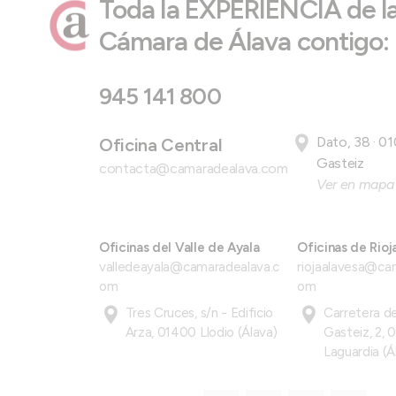
Toda la EXPERIENCIA de l
Cámara de Álava contigo:
945 141 800
Dato, 38 · 01
Oficina Central
Gasteiz
contacta@camaradealava.com
Ver en mapa
Oficinas del Valle de Ayala
Oficinas de Rioj
valledeayala@camaradealava.c
riojaalavesa@ca
om
om
Tres Cruces, s/n - Edificio
Carretera de
Arza, 01400 Llodio (Álava)
Gasteiz, 2, 
Laguardia (Á