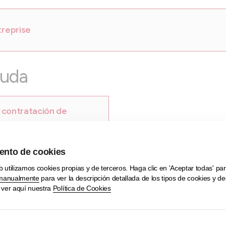
treprise
yuda
a contratación de
igrantes
sos de utilidad
ormas jurídicas
Guía para la elab