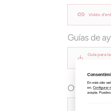
Vidéo d'en
Guías de a
Guía para l
personas m
Otros recur
Cuadro de f