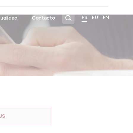
ualidad
Contacto
ES
EU
EN
US