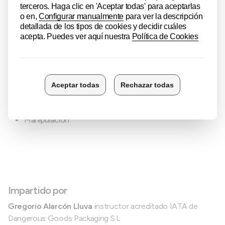
Lista de mercancías peligrosas
Embalado
Especificaciones de los embalajes
Marcado y etiquetado
Documentos
Manipulación
Impartido por
Gregorio Alarcón Lluva
instructor acreditado IATA de
Dangerous Goods Packaging S.L