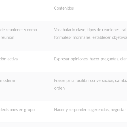
Contenidos
 de reuniones y como
Vocabulario clave, tipos de reuniones, sa
 reunión
formales/informales, establecer objetivo
ción activa
Expresar opiniones, hacer preguntas, clari
y moderar
Frases para facilitar conversación, camb
orden
decisiones en grupo
Hacer y responder sugerencias, negociar 