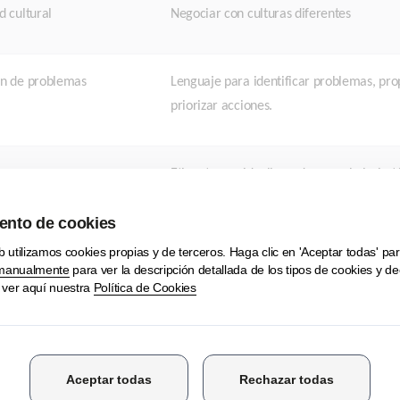
d cultural
Negociar con culturas diferentes
ón de problemas
Lenguaje para identificar problemas, pro
priorizar acciones.
Etiqueta en videollamadas, vocabulario té
 virtuales
culturales.
Abreviaciones comunes, estructura de mi
tas y redactar minutas
escucha.
Preparación y ejecución de una reunión c
ón de reunión completa
Evaluación grupal.