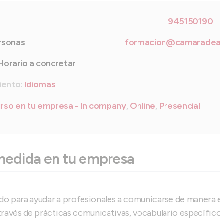
s
945150190
rsonas
formacion@camaradea
Horario a concretar
iento:
Idiomas
rso en tu empresa - In company
,
Online
,
Presencial
medida en tu empresa
ado para ayudar a profesionales a comunicarse de manera 
 través de prácticas comunicativas, vocabulario específic