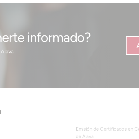
erte informado?
Álava.
a
Emisión de Certificados en 
de Álava