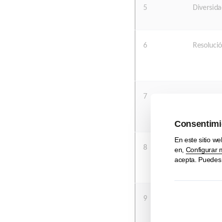
5
Diversida
6
Resoluci
7
Reuniones
8
Tomar no
9
Simulaci