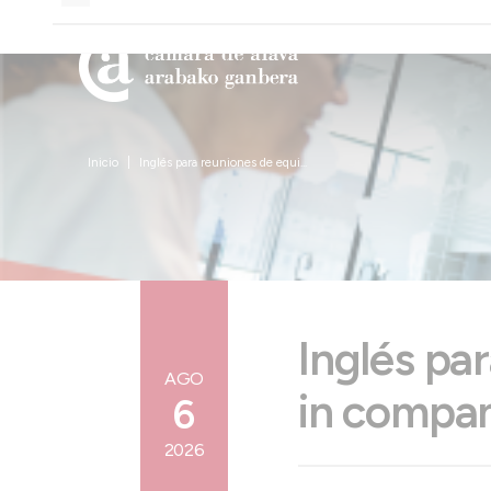
Inicio
Inglés para reuniones de equi...
Inglés pa
AGO
in compa
6
2026