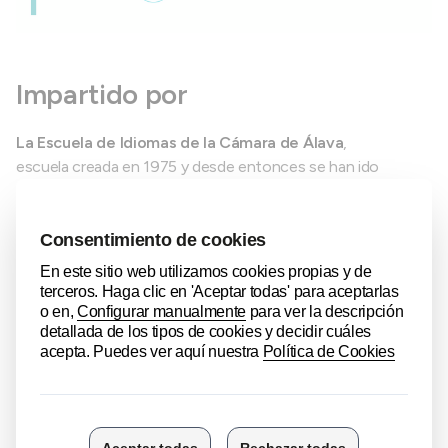
Impartido por
La Escuela de Idiomas de la Cámara de Álava
,
escuela creada en 1975 y desde entonces se han ido
formando en ella sucesivas generaciones de profesionales
en activo y futuros directivos. Nuestra filosofía de
actuación es una continua adaptación de la enseñanza a las
nuevas realidades marcada por el entorno económico
mundial, caracterizado por la mayor interdependencia entre
países y mercados cada vez más abiertos y competitivos.
Eba Zoilo
, empresaria y consultora de empresas con más de
20 años de experiencia. Thinking Partner. Facilitadora de
procesos de cambio. Coach transformacional. Máster en
inteligencia emocional, PNL y Agile Coach. Colaboradora
habitual de la Cámara de Álava.