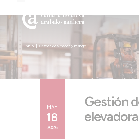
Inicio
Gestión de almacén y manejo ...
Gestión d
MAY
elevador
18
2026