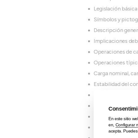
Legislación básica
Símbolos y picto
Descripción genera
Implicaciones debi
Operaciones de c
Operaciones típica
Carga nominal, car
Estabilidad del co
Conducción en vac
Operaciones de e
Cargas oscilantes 
Elevación de pers