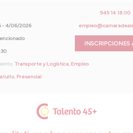
945 14 18 00
 - 4/06/2026
empleo@camaradeal
encionado
INSCRIPCIONES 
:30
iento:
Transporte y Logística
,
Empleo
atuito
,
Presencial