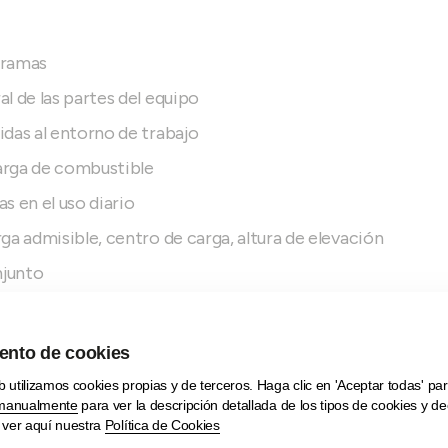
gramas
l de las partes del equipo
das al entorno de trabajo
arga de combustible
s en el uso diario
ga admisible, centro de carga, altura de elevación
njunto
ío y con carga
levación
o con centro de gravedad variable
onas