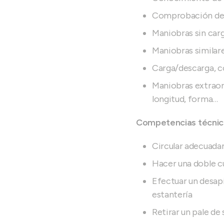
Comprobación de p
Maniobras sin carg
Maniobras similar
Carga/descarga, co
Maniobras extraord
longitud, forma…
Competencias técnicas
Circular adecuadam
Hacer una doble cu
Efectuar un desapi
estantería
Retirar un pale de