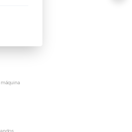
a máquina
ndos...