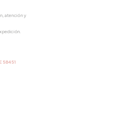
n, atención y
xpedición.
NE 58451