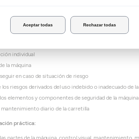
cenaje
ra
s públicas o de uso común
 puesta en marcha. comprobaciones
eventivo
ión individual
e la máquina
eguir en caso de situación de riesgo
los riesgos derivados del uso indebido o inadecuado de l
os elementos y componentes de seguridad de la máquina
antenimiento diario de la carretilla
ción práctica:
s partes de la máquina, control visual, mantenimiento, ma