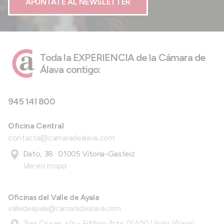
APÚNTATE AL NEWSLETTER
Toda la EXPERIENCIA de la Cámara de
Álava contigo:
945 141 800
Oficina Central
contacta@camaradealava.com
Dato, 38 · 01005 Vitoria-Gasteiz
Ver en mapa
Oficinas del Valle de Ayala
valledeayala@camaradealava.com
Tres Cruces, s/n - Edificio Arza, 01400 Llodio (Álava)