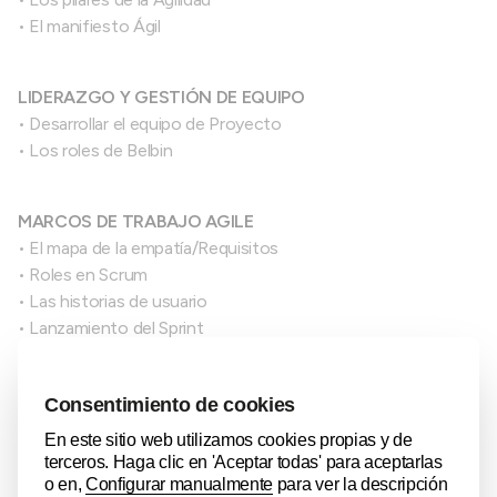
• El manifiesto Ágil
LIDERAZGO Y GESTIÓN DE EQUIPO
• Desarrollar el equipo de Proyecto
• Los roles de Belbin
MARCOS DE TRABAJO AGILE
• El mapa de la empatía/Requisitos
• Roles en Scrum
• Las historias de usuario
• Lanzamiento del Sprint
• Kanban: Seguimiento de trabajos
Impartido por:
Fernando García, PMP, MBA, Scrum Master
Dirección de Proyectos, KAMEIN