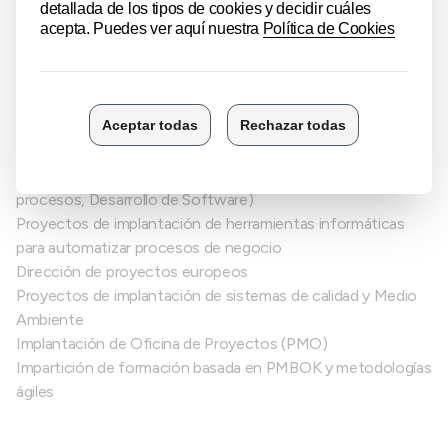
Como responsable de proyecto en diversas empresas
consultoras, ha dirigido proyectos de diferente tipo y ha
proporcionado formación tanto para empresas privadas
como administraciones públicas:
Proyectos de consultoría e innovación (Agendas de
Innovación, Proyectos de Mejora organizativa, Modelado de
procesos, Desarrollo de Software)
Proyectos de implantación de herramientas informáticas
para automatizar procesos de negocio
Dirección de proyectos europeos
Proyectos de implantación de sistemas de calidad y Medio
Ambiente
Implantación de Oficina de Proyectos (PMO)
Impartición de formación basada en PMBOK y metodologías
ágiles