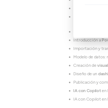
Tablas dinámicas: 
Introducción a
Po
básicas
Automatización co
Introducción a
Po
Importación y tra
Modelo de datos: r
Creación de
visua
Diseño de un
dash
Publicación y com
IA con Copilot
en 
IA con Copilot en 