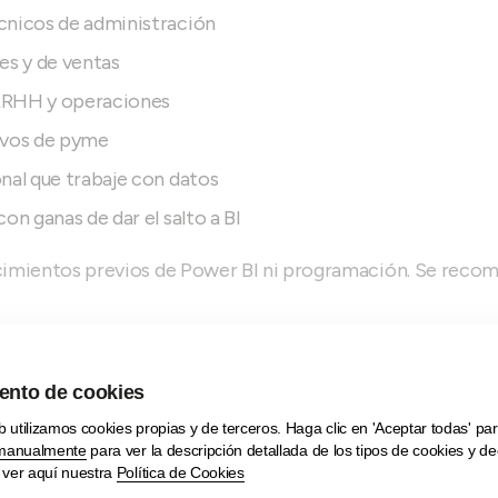
cnicos de administración
es y de ventas
RRHH y operaciones
ivos de pyme
nal que trabaje con datos
on ganas de dar el salto a BI
imientos previos de Power BI ni programación. Se reco
das de
Excel
aplicadas al negocio: BUSCARX, SI.CONJUN
O, funciones de texto y fecha
 dinámicas (FILTRAR, ÚNICOS, ORDENAR, APILARV/APILARH