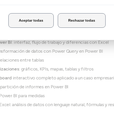
creación, segmentación y análisis multidimensional
wer Query
desde Excel: conexión a fuentes de datos y t
n Power Query: limpieza, combinación y actualización de
wer BI
: interfaz, flujo de trabajo y diferencias con Excel
nsformación de datos con Power Query en Power BI
elaciones entre tablas
lizaciones
: gráficos, KPIs, mapas, tablas y filtros
board
interactivo completo aplicado a un caso empresari
partición de informes en Power BI
Power BI para medidas
Excel: análisis de datos con lenguaje natural, fórmulas y