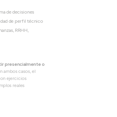
oma de decisiones
sidad de perfil técnico
inanzas, RRHH,
tir presencialmente o
En ambos casos, el
on ejercicios
mplos reales