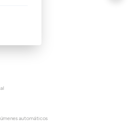
ransformaciones
 datos sin código
al
 resúmenes automáticos