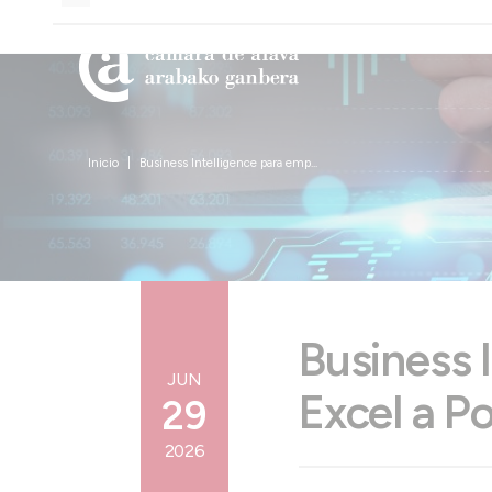
Inicio
Business Intelligence para emp...
Business 
JUN
Excel a P
29
2026