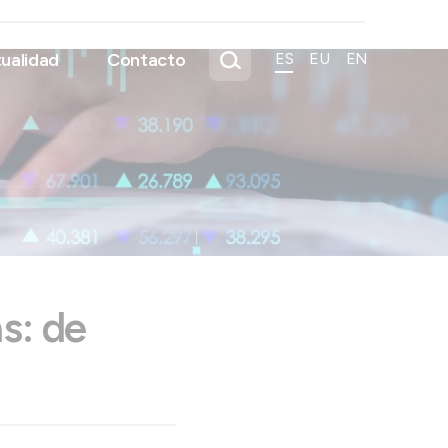
ualidad
Contacto
ES
EU
EN
s: de