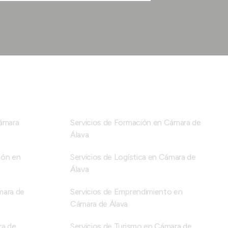
Cámara
Servicios de Formación en Cámara de
Álava
ión en
Servicios de Logística en Cámara de
Álava
mara de
Servicios de Emprendimiento en
Cámara de Álava
ra de
Servicios de Turismo en Cámara de