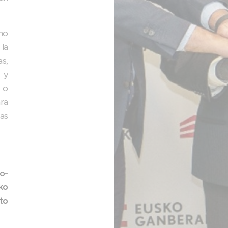
mo
la
s,
 y
 o
ra
as
o-
ko
to