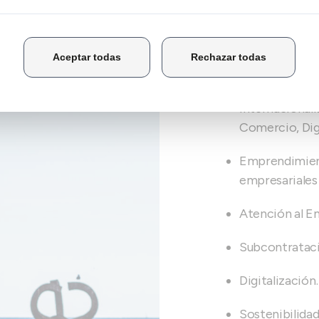
Atención al C
la competitiv
Encuentro, Tal
Competitivida
Internacionali
Comercio, Digi
Emprendimien
empresariales
Atención al E
Subcontratació
Digitalización.
Sostenibilidad