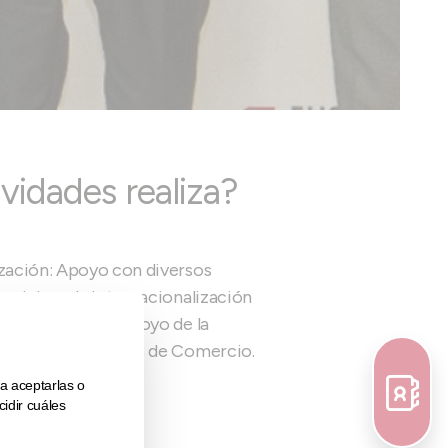
vidades realiza?
ización: Apoyo con diversos
rvicios a la internacionalización
s vascas con el apoyo de la
onal de las Cámaras de Comercio.
Logística.
esarrollo.