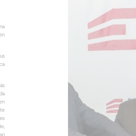
na
en
us
ica
ás
da
en
te
es
e,
ean