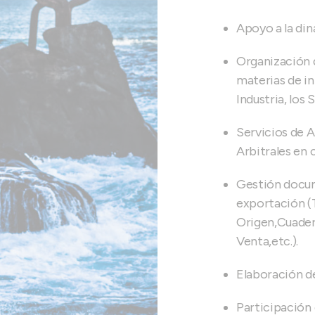
Apoyo a la din
Organización 
materias de in
Industria, los 
Servicios de A
Arbitrales en 
Gestión docum
exportación (
Origen,Cuader
Venta,etc.).
Elaboración de
Participación 