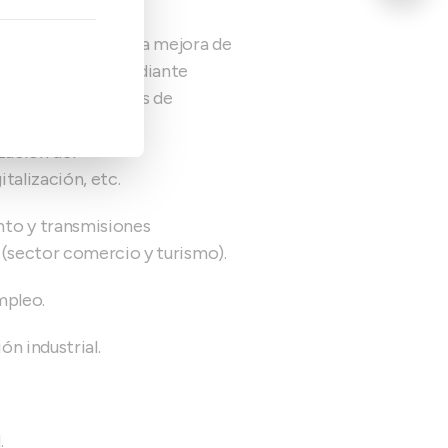
omercio: Apoyo a la mejora de
idad del sector mediante
leres, Diagnósticos de
d, Programas de
zación del
talización, etc.
to y transmisiones
 (sector comercio y turismo).
mpleo.
n industrial.
.