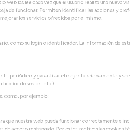
itio web las lee cada vez que el usuario realiza una nueva 
ja de funcionar. Permiten identificar las acciones y prefer
mejorar los servicios ofrecidos por el mismo.
rio, como su login o identificador. La información de est
to periódico y garantizar el mejor funcionamiento y servi
icador de sesión, etc.).
es, como, por ejemplo:
ara que nuestra web pueda funcionar correctamente e incl
nas de acceso restringido. Por estos motivos las cookies t