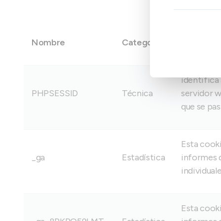
Nombre
Categoria
Descripci
identifica
PHPSESSID
Técnica
servidor w
que se pas
Esta cooki
_ga
Estadística
informes d
individuale
Esta cooki