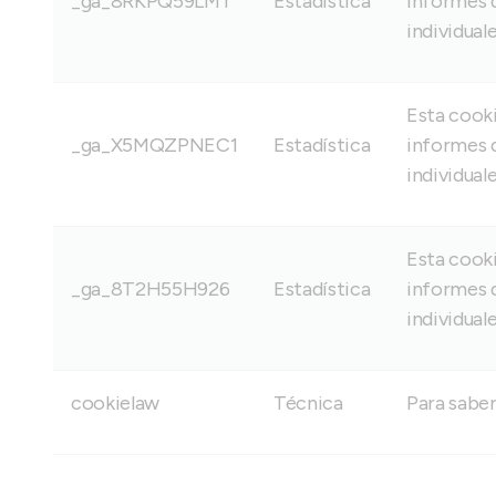
_ga_8RKPQ59LMT
Estadística
informes d
individuale
Esta cooki
_ga_X5MQZPNEC1
Estadística
informes d
individuale
Esta cooki
_ga_8T2H55H926
Estadística
informes d
individuale
cookielaw
Técnica
Para saber