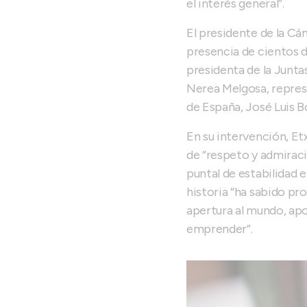
el interés general”.
El presidente de la Cá
presencia de cientos d
presidenta de la Junta
Nerea Melgosa, repres
de España, José Luis B
En su intervención, Et
de “respeto y admiraci
puntal de estabilidad 
historia “ha sabido p
apertura al mundo, ap
emprender”.