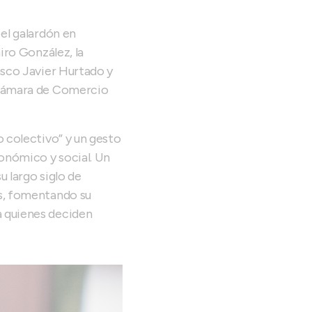
el galardón en
iro González, la
asco Javier Hurtado y
a Cámara de Comercio
o colectivo” y un gesto
conómico y social. Un
 largo siglo de
as, fomentando su
a quienes deciden