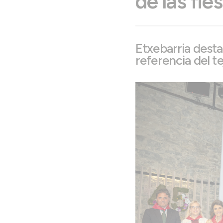
de las fie
Etxebarria desta
referencia del t