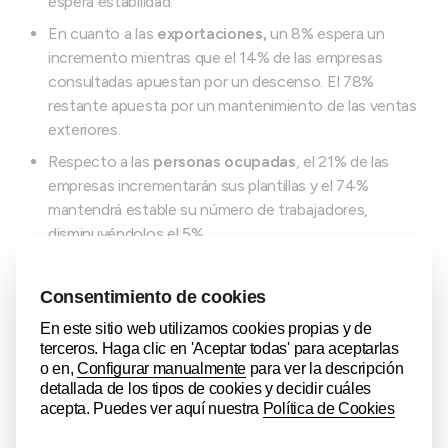
espera estabilidad.
En cuanto a las
exportaciones,
un 8% espera un
incremento mientras que el 14% de las empresas
consultadas apuestan por un descenso. El 78%
restante apuesta por un mantenimiento de las ventas
exteriores.
Respecto a las
personas ocupadas
, el 21% de las
empresas incrementarán sus plantillas y el 74%
mantendrá estable su número de trabajadores,
disminuyéndolos el 5%.