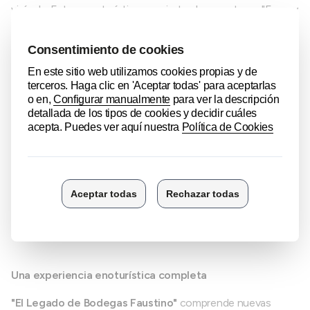
vinícola. Esta característica convierte al proyecto en "Energy
Plus", logrando que Bodegas Faustino sea 100%
autosostenible energéticamente.
El edificio está catalogado como "Planeta 1.0", lo cual
significa que, gracias a la naturaleza que lo rodea, las
emisiones de carbono son absorbidas de forma natural por
las plantaciones exteriores y los recursos del ecosistema.
La reubicación de la entrada principal al norte del recinto
crea una nueva experiencia para el visitante, haciendo que el
viñedo sea lo primero que encuentre en su recorrido. Un
suave sendero conduce al nuevo centro de visitantes,
fusionando vino, viñedo, naturaleza, arquitectura, cultura y
sostenibilidad en una serie de experiencias únicas.
Una experiencia enoturística completa
"El Legado de Bodegas Faustino"
comprende nuevas