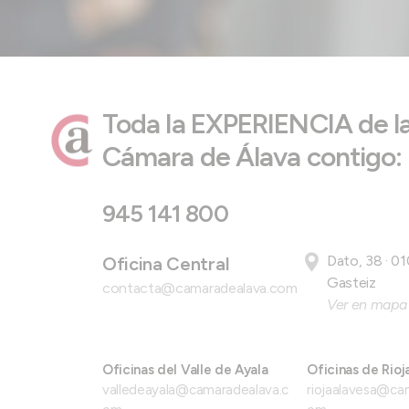
Toda la EXPERIENCIA de l
Cámara de Álava contigo:
945 141 800
Dato, 38 · 01
Oficina Central
Gasteiz
contacta@camaradealava.com
Ver en mapa
Oficinas del Valle de Ayala
Oficinas de Rioj
valledeayala@camaradealava.c
riojaalavesa@ca