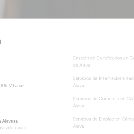
a
Emisión de Certificados en 
de Álava
Servicios de Internacionalizac
005 Vitoria-
Álava
Servicios de Comercio en Cá
Álava
Servicios de Empleo en Cáma
a Alavesa
Álava
maradealava.c