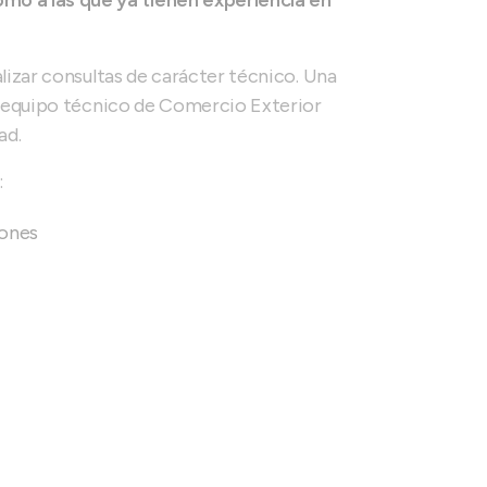
o a las que ya tienen experiencia en
lizar consultas de carácter técnico. Una
ro equipo técnico de Comercio Exterior
ad.
:
iones