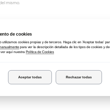
 del mismo.
s sobre operativas de
ante
@camaradealava.com