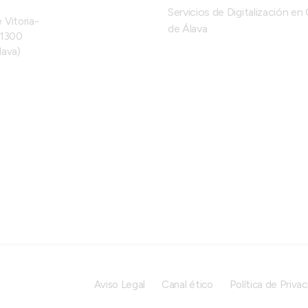
Servicios de Digitalización e
 Vitoria-
de Álava
01300
lava)
Aviso Legal
Canal ético
Política de Priva