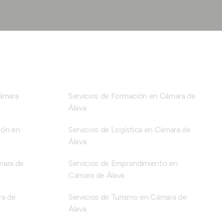
Cámara
Servicios de Formación en Cámara de
Álava
ión en
Servicios de Logística en Cámara de
Álava
mara de
Servicios de Emprendimiento en
Cámara de Álava
ra de
Servicios de Turismo en Cámara de
Álava