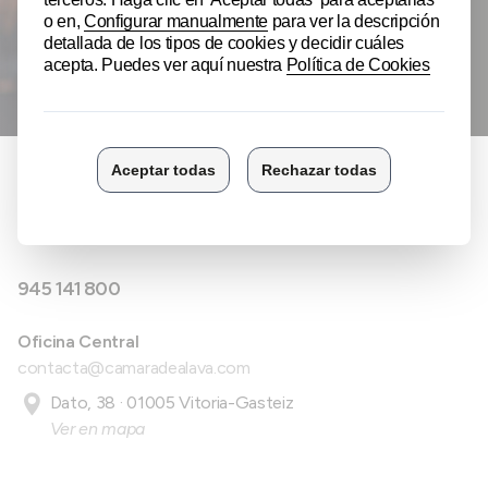
Apúntate al Newsletter de Cámara de Álava.
APÚNTATE AL NEWSLETTER
Toda la EXPERIENCIA de la Cámara de
Álava contigo:
945 141 800
Oficina Central
contacta@camaradealava.com
Dato, 38 · 01005 Vitoria-Gasteiz
Ver en mapa