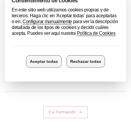
Jairo Mediavilla,
Senior Market Research Analyst en
WEROI
Duración: 1 hora 30 minutos
INSCRIPCIONES AQUÍ
Compartir
Ir a Formación