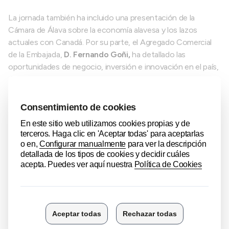
La jornada también ha incluido una presentación de la
Cámara de Álava sobre la economía alavesa y los lazos
actuales con Canadá. Por su parte, el Agregado Comercial
de la Embajada,
D. Fernando Goñi,
ha detallado las
oportunidades de negocio, inversión e innovación en el país,
destacando sectores clave como las energías renovables, la
industria aeroespacial, la biotecnología, la inteligencia
artificial, las infraestructuras, el agua, la movilidad sostenible
y el sector agroalimentario.
Canadá representa un mercado de alto interés para las
empresas alavesas, especialmente tras la entrada en vigor
del acuerdo CETA, que ha facilitado el acceso de compañías
europeas a la contratación pública y ha generado
adjudicaciones por más de 32.700 millones de euros en el
ámbito de las infraestructuras, con nuevas licitaciones por
otros 21.900 millones.