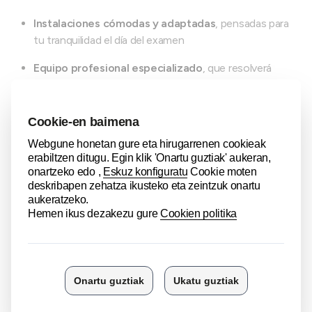
Instalaciones cómodas y adaptadas
, pensadas para
tu tranquilidad el día del examen
Equipo profesional especializado
, que resolverá
todas tus dudas
Orientación previa al examen
, para que sepas
exactamente qué esperar
Nuestro objetivo es claro:
ayudarte a certificar tu nivel de
inglés con éxito
.
¿A quién va dirigido el Oxford Test of
English?
Este certificado es ideal si:
Quieres acceder a
grados, másteres, becas o