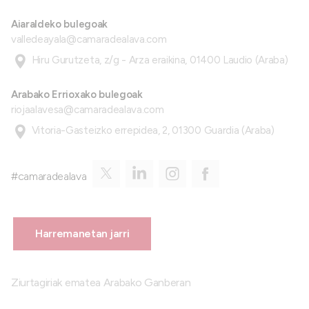
Aiaraldeko bulegoak
valledeayala@camaradealava.com
Hiru Gurutzeta, z/g - Arza eraikina, 01400 Laudio (Araba)
Arabako Errioxako bulegoak
riojaalavesa@camaradealava.com
Vitoria-Gasteizko errepidea, 2, 01300 Guardia (Araba)
#camaradealava
Harremanetan jarri
Ziurtagiriak ematea Arabako Ganberan