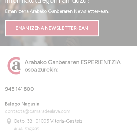
Informatuta egon nahi duzu?
Eman izena Arabako Ganberaren Newsletter-ean.
EMAN IZENA NEWSLETTER-EAN
Arabako Ganberaren ESPERIENTZIA
osoa zurekin:
945 141 800
Bulego Nagusia
contacta@camaradealava.com
Dato, 38 · 01005 Vitoria-Gasteiz
Ikusi mapan