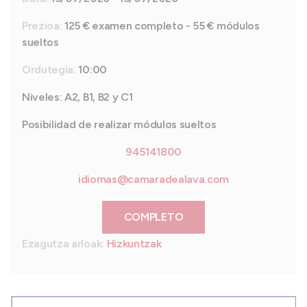
Prezioa:
125 € examen completo - 55 € módulos
sueltos
Ordutegia:
10:00
Niveles: A2, B1, B2 y C1
Posibilidad de realizar módulos sueltos
945141800
idiomas@camaradealava.com
COMPLETO
Ezagutza arloak:
Hizkuntzak