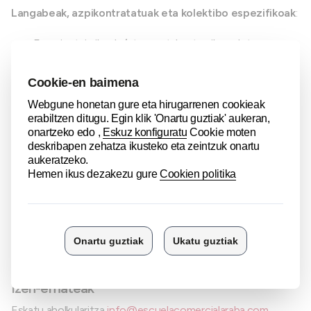
Langabeak, azpikontratatuak eta kolektibo espezifikoak
:
Esperientziarik edo/eta prestakuntzarik ez duten
gazteak.
Graduatu berri diren gazteak (LH, unibertsitatea...).
Lan-aukera berrien bila dauden gazteak.
45 urtetik gorakoak.
Birorientazio profesionala bilatzen duten emakumeak.
Saltzeko beharra duten ekintzaileak.
Parte-hartzailearentzako kostua
% 100 Arabako Foru Aldundiak eta Gasteizko Udalak
diruz lagunduta.
Izen-emateak
Eskatu aholkularitza
info@escuelacomercialaraba.com