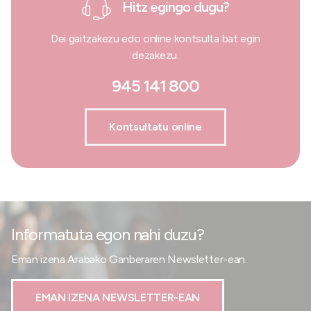
Hitz egingo dugu?
Dei gaitzakezu edo online kontsulta bat egin
dezakezu.
945 141 800
Kontsultatu online
Informatuta egon nahi duzu?
Eman izena Arabako Ganberaren Newsletter-ean.
EMAN IZENA NEWSLETTER-EAN