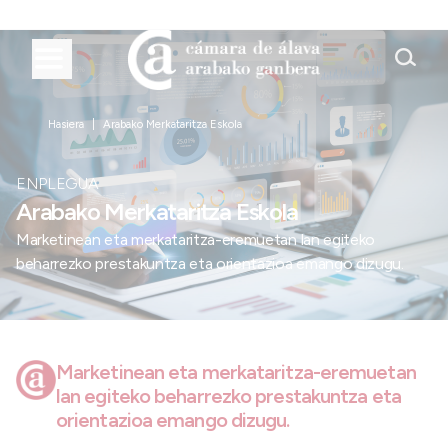
Hasiera
Arabako Merkataritza Eskola
ENPLEGUA
Arabako Merkataritza Eskola
Marketinean eta merkataritza-eremuetan lan egiteko
beharrezko prestakuntza eta orientazioa emango dizugu.
Marketinean eta merkataritza-eremuetan
lan egiteko beharrezko prestakuntza eta
orientazioa emango dizugu.