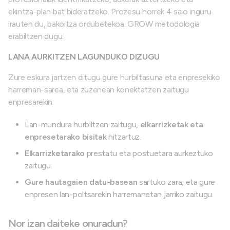
ekintza-plan bat bideratzeko. Prozesu horrek 4 saio inguru
irauten du, bakoitza ordubetekoa. GROW metodologia
erabiltzen dugu.
LANA AURKITZEN LAGUNDUKO DIZUGU
Zure eskura jartzen ditugu gure hurbiltasuna eta enpresekiko
harreman-sarea, eta zuzenean konektatzen zaitugu
enpresarekin:
Lan-mundura hurbiltzen zaitugu,
elkarrizketak eta
enpresetarako bisitak
hitzartuz.
Elkarrizketarako
prestatu eta postuetara aurkeztuko
zaitugu.
Gure hautagaien datu-basean
sartuko zara, eta gure
enpresen lan-poltsarekin harremanetan jarriko zaitugu.
Nor izan daiteke onuradun?