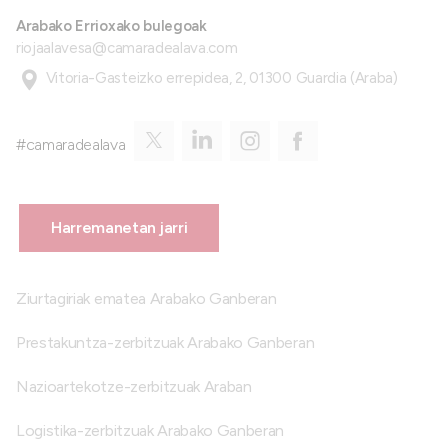
Arabako Errioxako bulegoak
riojaalavesa@camaradealava.com
Vitoria-Gasteizko errepidea, 2, 01300 Guardia (Araba)
#camaradealava
Harremanetan jarri
Ziurtagiriak ematea Arabako Ganberan
Prestakuntza-zerbitzuak Arabako Ganberan
Nazioartekotze-zerbitzuak Araban
Logistika-zerbitzuak Arabako Ganberan