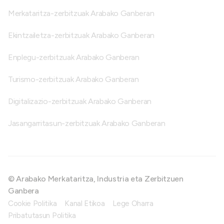
Merkataritza-zerbitzuak Arabako Ganberan
Ekintzailetza-zerbitzuak Arabako Ganberan
Enplegu-zerbitzuak Arabako Ganberan
Turismo-zerbitzuak Arabako Ganberan
Digitalizazio-zerbitzuak Arabako Ganberan
Jasangarritasun-zerbitzuak Arabako Ganberan
© Arabako Merkataritza, Industria eta Zerbitzuen
Ganbera
Cookie Politika
Kanal Etikoa
Lege Oharra
Pribatutasun Politika