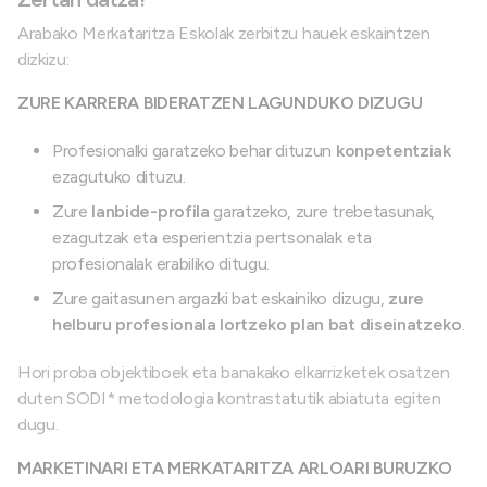
Arabako Merkataritza Eskolak zerbitzu hauek eskaintzen
dizkizu:
ZURE KARRERA BIDERATZEN LAGUNDUKO DIZUGU
Profesionalki garatzeko behar dituzun
konpetentziak
ezagutuko dituzu.
Zure
lanbide-profila
garatzeko, zure trebetasunak,
ezagutzak eta esperientzia pertsonalak eta
profesionalak erabiliko ditugu.
Zure gaitasunen argazki bat eskainiko dizugu,
zure
helburu profesionala lortzeko plan bat diseinatzeko
.
Hori proba objektiboek eta banakako elkarrizketek osatzen
duten SODI* metodologia kontrastatutik abiatuta egiten
dugu.
MARKETINARI ETA MERKATARITZA ARLOARI BURUZKO