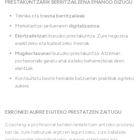
PRESTAKUNTZARIK BERRITZAILEENA EMANGO DIZUGU
Teknika eta
tresna berritzaileak
.
Merkataritza-jardueraren
digitalizazioa
.
Ekintzailetzari
buruzko prestakuntza. Zure negozioa
eraikitzeko eta kudeatzeko tresnak.
Mugikortasunari
buruzko prestakuntza. Atzerrian
profesionalki garatu ahal izateko beharrezkoak diren
ekintzak.
Kontsultatu beste herrialde batzuetan praktikak egiteko
aukera.
ERRONKEI AURRE EGITEKO PRESTATZEN ZAITUGU
Coaching-a profesional batekin lankidetzan aritzeko prozesu
bat da, zure helburuak argitzen laguntzeko, zure baliabide
profesionalak identifikatzeko, aukerak aztertzeko eta