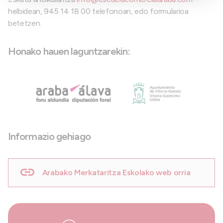
helbidean, 945 14 18 00 telefonoan, edo formularioa
betetzen.
Honako hauen laguntzarekin:
Informazio gehiago
Arabako Merkataritza Eskolako web orria