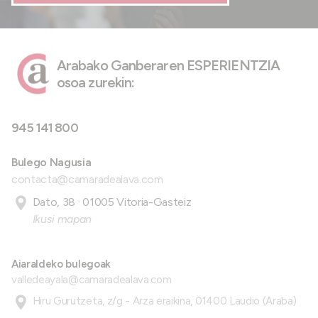
Arabako Ganberaren ESPERIENTZIA
osoa zurekin:
945 141 800
Bulego Nagusia
contacta@camaradealava.com
Dato, 38 · 01005 Vitoria-Gasteiz
Ikusi mapan
Aiaraldeko bulegoak
valledeayala@camaradealava.com
Hiru Gurutzeta, z/g - Arza eraikina, 01400 Laudio (Araba)