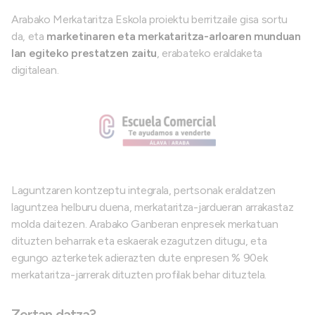
Arabako Merkataritza Eskola proiektu berritzaile gisa sortu
da, eta
marketinaren eta merkataritza-arloaren munduan
lan egiteko prestatzen zaitu
, erabateko eraldaketa
digitalean.
Laguntzaren kontzeptu integrala, pertsonak eraldatzen
laguntzea helburu duena, merkataritza-jardueran arrakastaz
molda daitezen. Arabako Ganberan enpresek merkatuan
dituzten beharrak eta eskaerak ezagutzen ditugu, eta
egungo azterketek adierazten dute enpresen % 90ek
merkataritza-jarrerak dituzten profilak behar dituztela.
Zertan datza?