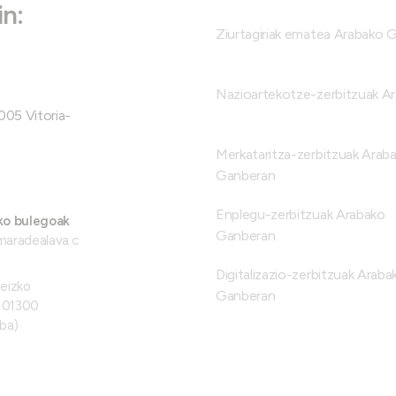
n:
Ziurtagiriak ematea Arabako 
Nazioartekotze-zerbitzuak A
005 Vitoria-
Merkataritza-zerbitzuak Arab
Ganberan
Enplegu-zerbitzuak Arabako
ko bulegoak
Ganberan
maradealava.c
Digitalizazio-zerbitzuak Araba
teizko
Ganberan
, 01300
ba)