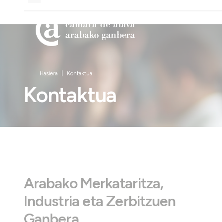
Hasiera
Kontaktua
Kontaktua
Arabako Merkataritza,
Industria eta Zerbitzuen
Ganbera