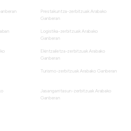
Ganberan
Prestakuntza-zerbitzuak Arabako
Ganberan
raban
Logistika-zerbitzuak Arabako
Ganberan
ako
Ekintzailetza-zerbitzuak Arabako
Ganberan
Turismo-zerbitzuak Arabako Ganberan
ko
Jasangarritasun-zerbitzuak Arabako
Ganberan