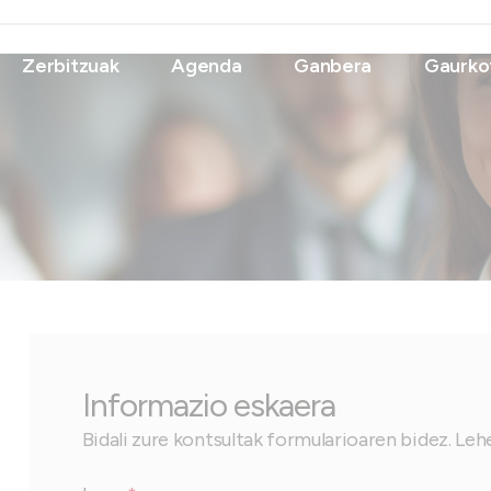
Zerbitzuak
Agenda
Ganbera
Gaurko
Informazio eskaera
Bidali zure kontsultak formularioaren bidez. Leh