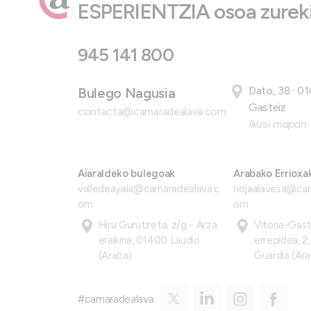
ESPERIENTZIA osoa zureki
945 141 800
Dato, 38 · 01
Bulego Nagusia
Gasteiz
contacta@camaradealava.com
Ikusi mapan
Aiaraldeko bulegoak
Arabako Errioxa
valledeayala@camaradealava.c
riojaalavesa@ca
om
om
Hiru Gurutzeta, z/g - Arza
Vitoria-Gas
eraikina, 01400 Laudio
errepidea, 2
(Araba)
Guardia (Ara
#camaradealava