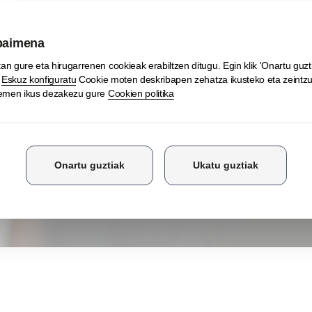
n nahi duzu?
EMA
letter-ean.