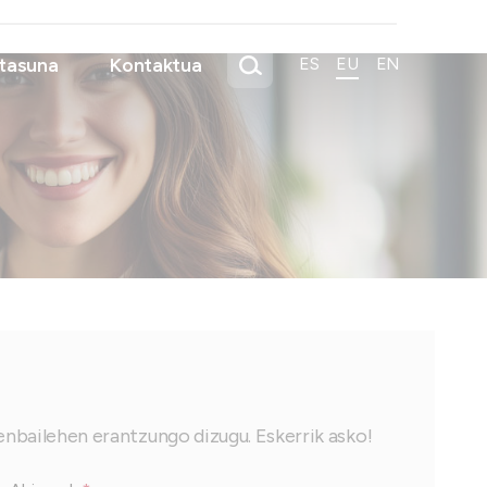
tasuna
Kontaktua
ES
EU
EN
enbailehen erantzungo dizugu. Eskerrik asko!