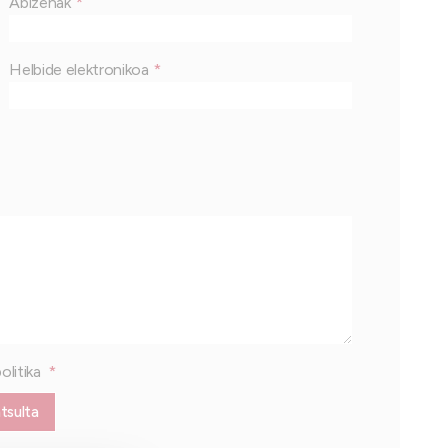
Abizenak
Helbide elektronikoa
olitika
ntsulta