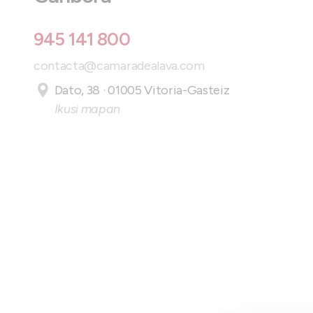
945 141 800
contacta@camaradealava.com
Dato, 38 · 01005 Vitoria-Gasteiz
Ikusi mapan