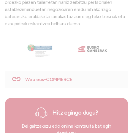
ordezko piezen tailerretan nahiz zerbitzu pertsonalen
establezimenduetan negozioaren eredu lehiakorrago
bateranzko eraldaketari arrakastaz aurre egiteko tresnak eta
ezaupideak eskaintzea helburu duena.
Web eus-COMMERCE
Hitz egingo dugu?
Dei gaitzakezu edo online kontsulta bat egin