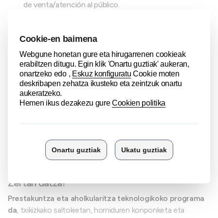
de venta/atención al público.
Coste para la empresa participante
Todos los servicios están subvencionados al 100% por el
Departamento de Turismo, Comercio y Consumo del
Gobierno Vasco.
Inscripciones
Convocatoria 2026 abierta.
INSCRÍBETE AQUÍ
Zertan datza?
Prestakuntza eta aholkularitza teknologikoko programa
da
, txikizkako saltokietan, horniduren konponketa eta