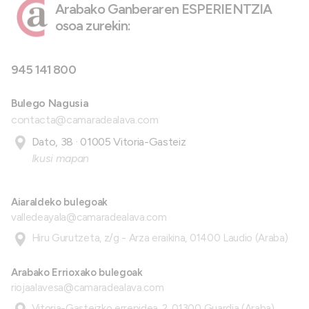
Arabako Ganberaren ESPERIENTZIA
osoa zurekin:
945 141 800
Bulego Nagusia
contacta@camaradealava.com
Dato, 38 · 01005 Vitoria-Gasteiz
Ikusi mapan
Aiaraldeko bulegoak
valledeayala@camaradealava.com
Hiru Gurutzeta, z/g - Arza eraikina, 01400 Laudio (Araba)
Arabako Errioxako bulegoak
riojaalavesa@camaradealava.com
Vitoria-Gasteizko errepidea, 2, 01300 Guardia (Araba)