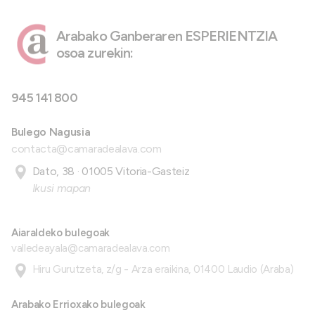
Arabako Ganberaren ESPERIENTZIA
osoa zurekin:
945 141 800
Bulego Nagusia
contacta@camaradealava.com
Dato, 38 · 01005 Vitoria-Gasteiz
Ikusi mapan
Aiaraldeko bulegoak
valledeayala@camaradealava.com
Hiru Gurutzeta, z/g - Arza eraikina, 01400 Laudio (Araba)
Arabako Errioxako bulegoak