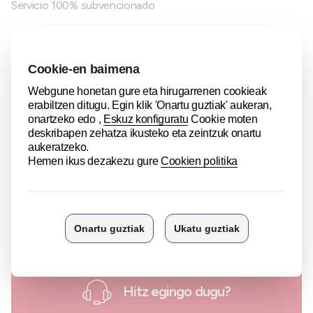
Servicio 100% subvencionado
Para realizar tus consultas
Contáctananos en el teléfono 945 141 800 o bien
mediante email a
aranceles@camaradealava.com
Con el apoyo de
Hitz egingo dugu?