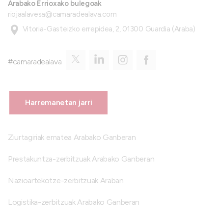
Arabako Errioxako bulegoak
riojaalavesa@camaradealava.com
Vitoria-Gasteizko errepidea, 2, 01300 Guardia (Araba)
#camaradealava
Harremanetan jarri
Ziurtagiriak ematea Arabako Ganberan
Prestakuntza-zerbitzuak Arabako Ganberan
Nazioartekotze-zerbitzuak Araban
Logistika-zerbitzuak Arabako Ganberan