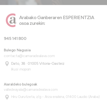
Arabako Ganberaren ESPERIENTZIA
osoa zurekin:
945 141 800
Bulego Nagusia
contacta@camaradealava.com
Dato, 38 · 01005 Vitoria-Gasteiz
Ikusi mapan
Aiaraldeko bulegoak
valledeayala@camaradealava.com
Hiru Gurutzeta, z/g - Arza eraikina, 01400 Laudio (Araba)