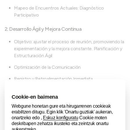
Mapeo de Encuentros Actuales: Diagnóstico
Participativo
2. Desarrollo Ágil y Mejora Continua
Objetivo: ajustar el proceso de reunión, promoviendo la
experimentación y la mejora constante. Planificación y
Estructuración Ágil
Optimización de la Comunicación
Registro y Retroalimentación Inmediata
3. Abriendo posibilidades, optimizando tiempo y
recursos
Objetivo: detectar oportunidades, permitiendo que el
equipo aprehenda y evolucione a través de la co-
creación de “Nuestras Reuniones FARO”.Abriendo