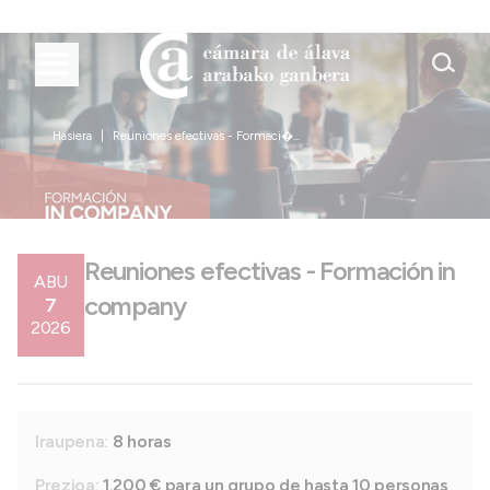
Hasiera
Reuniones efectivas - Formaci�...
Reuniones efectivas - Formación in
ABU
company
7
2026
Iraupena:
8 horas
Prezioa:
1.200 € para un grupo de hasta 10 personas