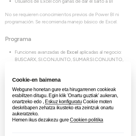
Usuarios de Excel con ganas de dar el salto a BI
No se requieren conocimientos previos de Power BI ni
programación. Se recomienda manejo básico de Excel.
Programa
Funciones avanzadas de
Excel
aplicadas al negocio:
BUSCARX, SI.CONJUNTO, SUMAR.SI.CONJUNTO,
funciones de texto y fecha
Nuevas funciones dinámicas (FILTRAR, ÚNICOS,
ORDENAR, APILARV/APILARH, etc...)
Tablas dinámicas: creación, segmentación y análisis
multidimensional
Introducción a
Power Query
desde Excel: conexión a
fuentes de datos y transformaciones básicas
Automatización con Power Query: limpieza,
combinación y actualización de datos sin código