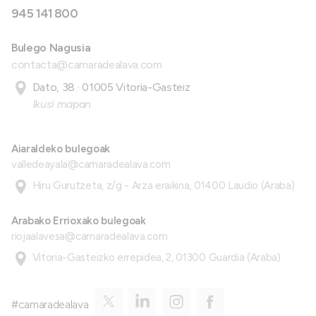
945 141 800
Bulego Nagusia
contacta@camaradealava.com
Dato, 38 · 01005 Vitoria-Gasteiz
Ikusi mapan
Aiaraldeko bulegoak
valledeayala@camaradealava.com
Hiru Gurutzeta, z/g - Arza eraikina, 01400 Laudio (Araba)
Arabako Errioxako bulegoak
riojaalavesa@camaradealava.com
Vitoria-Gasteizko errepidea, 2, 01300 Guardia (Araba)
#camaradealava