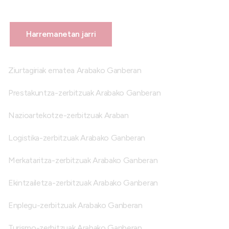
Harremanetan jarri
Ziurtagiriak ematea Arabako Ganberan
Prestakuntza-zerbitzuak Arabako Ganberan
Nazioartekotze-zerbitzuak Araban
Logistika-zerbitzuak Arabako Ganberan
Merkataritza-zerbitzuak Arabako Ganberan
Ekintzailetza-zerbitzuak Arabako Ganberan
Enplegu-zerbitzuak Arabako Ganberan
Turismo-zerbitzuak Arabako Ganberan