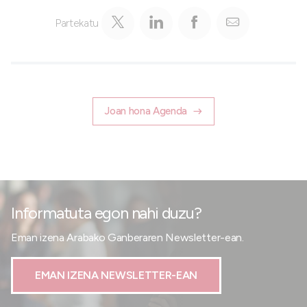
Partekatu
Joan hona Agenda
Informatuta egon nahi duzu?
Eman izena Arabako Ganberaren Newsletter-ean.
EMAN IZENA NEWSLETTER-EAN