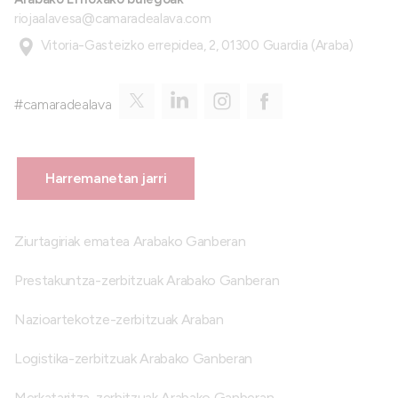
riojaalavesa@camaradealava.com
Vitoria-Gasteizko errepidea, 2, 01300 Guardia (Araba)
#camaradealava
Harremanetan jarri
Ziurtagiriak ematea Arabako Ganberan
Prestakuntza-zerbitzuak Arabako Ganberan
Nazioartekotze-zerbitzuak Araban
Logistika-zerbitzuak Arabako Ganberan
Merkataritza-zerbitzuak Arabako Ganberan