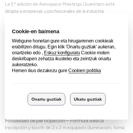
La 5.ª edición de Aerospace Meetings Querétaro está
dirigida a empresas y profesionales de la industria
aeroespacial, especializados en la fabricación de partes,
equipos, servicios y soluciones para aeronáutica.
En ediciones anteriores han participado y respaldado el
evento importantes OEMs y proveedores Tier 1, como:
Airbus, Aernnova, Bell Helicopter, Boeing, Bombardier,
Collins Aerospace, Daher Aerospace, GE Aerospace,
Honeywell Aerospace, Parker, Recaro y Safran,
entre
otros.
Al igual que el encuentro de automoción, Aerospace
Meetings Querétaro es un evento de matchmaking
empresarial, enfocado en reuniones B2B de alto valor
añadido.
Modalidad de participación – Fórmula Básica
Inscripción y booth de 2 x 2 m equipado (iluminación, toma