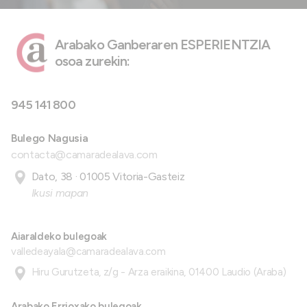
Arabako Ganberaren ESPERIENTZIA
osoa zurekin:
945 141 800
Bulego Nagusia
contacta@camaradealava.com
Dato, 38 · 01005 Vitoria-Gasteiz
Ikusi mapan
Aiaraldeko bulegoak
valledeayala@camaradealava.com
Hiru Gurutzeta, z/g - Arza eraikina, 01400 Laudio (Araba)
Arabako Errioxako bulegoak