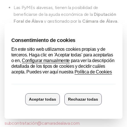
Las PyMEs alavesas, tienen la posibilidad de
beneficiarse de la ayuda económica de la
Diputación
Foral de Álava
y gestionado por la
Cámara de Álava.
Visita AIRBUS
La inscripción incluye la participación en la visita a las
cadenas de montaje de AIRBUS, prevista para el 12 de
octubre de 2026, víspera de la apertura de la feria. La
participación de la primera persona es gratuita y, a partir de la
segunda, el coste es de 30 €/persona.
Plazo de inscripción
El plazo ordinario de inscripción finaliza
el 26 de junio de
2026
, sujetas a disponibilidad de espacio.
Para más información contáctanos en
subcontratación@camaradealava.com
.