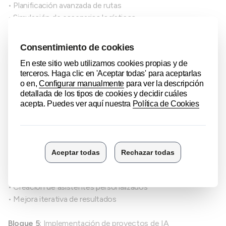
• Planificación avanzada de rutas
• Simulación de escenarios logísticos
Bloque 3:
Automatización inteligente de procesos
• Automatización de flujos de trabajo
• Integración de IA con herramientas digitales (ERP, Excel,
etc.)
• Uso de IA para gestión automática de incidencias
• Generación automática de informes y cuadros de mando
Bloque 4:
Prompting avanzado y uso estratégico
• Diseño de prompts complejos
• Estructuración de tareas en IA
• Creación de asistentes personalizados
• Mejora iterativa de resultados
Bloque 5:
Implementación de proyectos de IA