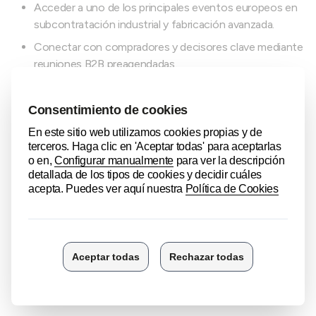
Acceder a uno de los principales eventos europeos en
subcontratación industrial y fabricación avanzada.
Conectar con compradores y decisores clave mediante
reuniones B2B preagendadas.
Presentar productos, capacidades e innovaciones a un
público altamente especializado.
Detectar nuevas oportunidades de negocio en
diferentes sectores industriales.
Formar parte de un ecosistema global junto a otras
ferias clave del ámbito industrial.
Reforzar el posicionamiento competitivo en mercados
nacionales e internacionales.
Inscripciones abiertas (plazas limitadas).
Para más información, contáctanos en
subcontratacion@camaradealava.com
.