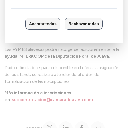
Estas acciones incluirán comunicaciones selectivas dirigidas
a
empresas industriales potencialmente demandantes
de subcontratación
, así como una difusión planificada a
través de redes sociales profesionales, con el objetivo de
reforzar el posicionamiento conjunto de la oferta de las
empresas participantes.
Las PYMES alavesas podrán acogerse, adicionalmente, a la
ayuda INTERKOOP de la Diputación Foral de Álava.
Dado el limitado espacio disponible en la feria, la asignación
de los stands se realizará atendiendo al orden de
formalización de las inscripciones.
Más información e inscripciones
en:
subcontratacion@camaradealava.com
.