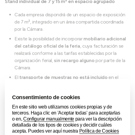
Stand individual de 7 y 15 m² en espacio agrupado
Cada empresa dispondrá de un espacio de exposición
de 7 m², integrado en un área compartida coordinada
por la Cámara.
Existe la posibilidad de incorporar
mobiliario adicional
del catálogo oficial de la feria
, cuya facturación se
realizará conforme a las tarifas establecidas por la
organización ferial,
sin recargo alguno
por parte de la
Cámara.
El
transporte de muestras no está incluido
en el
coste de participación, si bien se contempla la
posibilidad de organizar envíos conjuntos entre las
empresas participantes.
La participación se complementará con un conjunto de
acciones de visibilidad y promoción coordinadas por la
Cámara de Álava, orientadas al mercado finlandés.