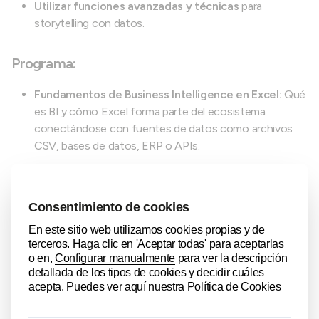
Utilizar funciones avanzadas y técnicas
para
storytelling con datos.
Programa:
Fundamentos de Business Intelligence en Excel:
Qué
es BI y cómo Excel forma parte del ecosistema
conectándose con fuentes de datos como archivos
CSV, bases de datos, ERP o APIs.
Organización de tablas en Excel:
Métodos de trabajo
con tablas y rango y sus ventajas e inconvenientes.
Limpieza y transformación de datos con Power
Query:
Automatización de procesos repetitivos,
estandarización y combinación de datos, selección de
qué información importar y gestión de distintas
fuentes de datos.
Modelado de datos:
Creación de modelos relacionales
y columnas calculadas y medidas.