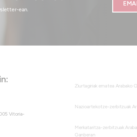
EMA
letter-ean.
n:
Ziurtagiriak ematea Arabako 
Nazioartekotze-zerbitzuak A
005 Vitoria-
Merkataritza-zerbitzuak Arab
Ganberan