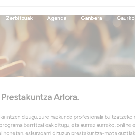
Zerbitzuak
Agenda
Ganbera
Gaurko
Prestakuntza Arlora.
skaintzen dizugu, zure hazkunde profesionala bultzatzeko
rograma berritzaileak ditugu, eta aurrez aurreko, online
l honetan, eskuragarri dituzun prestakuntza-mota guztiak 