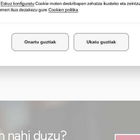
Gehiago jakin
n nahi duzu?