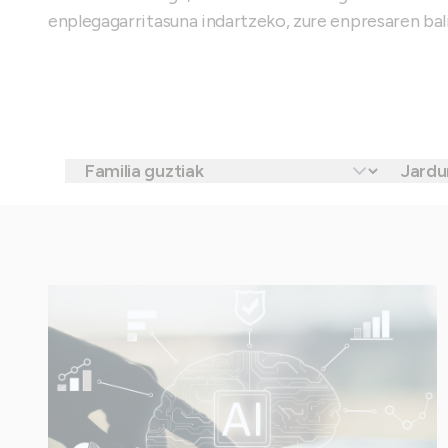
enplegagarritasuna indartzeko, zure enpresaren ba