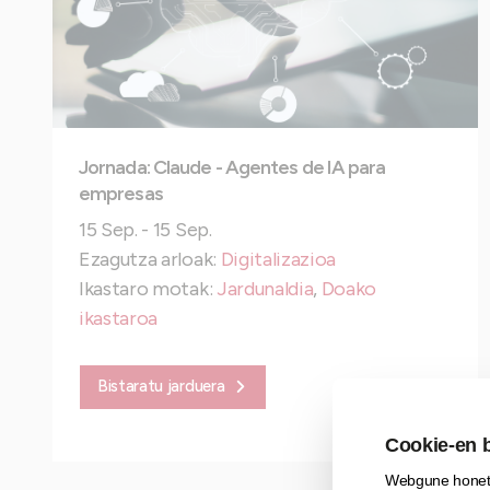
Jornada: Claude - Agentes de IA para
empresas
15 Sep. - 15 Sep.
Ezagutza arloak:
Digitalizazioa
Ikastaro motak:
Jardunaldia
,
Doako
ikastaroa
Bistaratu jarduera