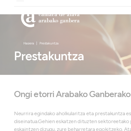
Hasiera
Prestakuntza
Prestakuntza
Ongi etorri Arabako Ganberako 
Neurrira egindako aholkularitza eta prestakuntza e
diseinatua.Gehien eskatzen dituzten sektoreetako p
eskaintzen dizugu, zure beharretara egokitzeko. Ata