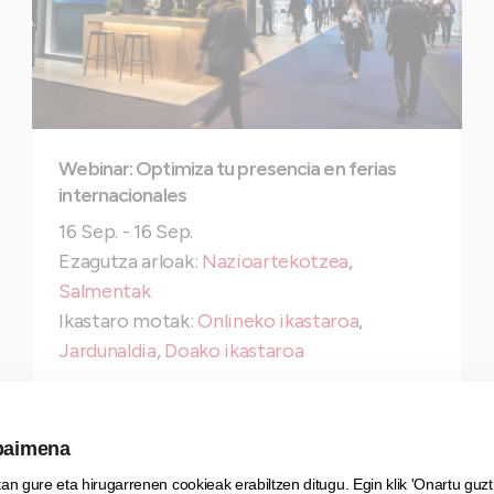
Webinar: Optimiza tu presencia en ferias
internacionales
16 Sep. - 16 Sep.
Ezagutza arloak:
Nazioartekotzea
,
Salmentak
Ikastaro motak:
Onlineko ikastaroa
,
Jardunaldia
,
Doako ikastaroa
Bistaratu jarduera