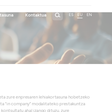
tasuna
Kontaktua
ES
EU
EN
 eta zure enpresaren lehiakortasuna hobetzeko
 eta “in company” modalitateko prestakuntza
kontsultatu ahal izango dituzu, zure