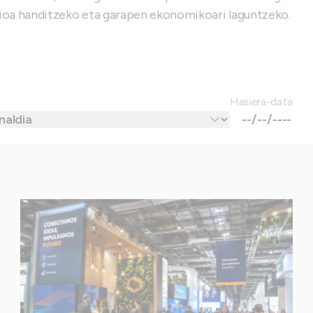
lioa handitzeko eta garapen ekonomikoari laguntzeko.
Hasiera-data