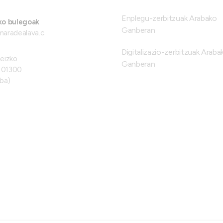
Enplegu-zerbitzuak Arabako
ko bulegoak
Ganberan
maradealava.c
Digitalizazio-zerbitzuak Araba
teizko
Ganberan
, 01300
ba)