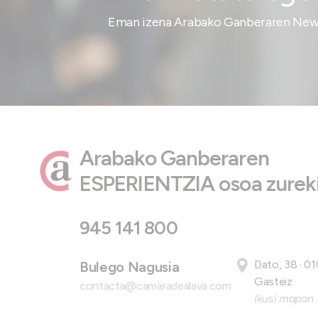
Eman izena Arabako Ganberaren News
Arabako Ganberaren
ESPERIENTZIA osoa zureki
945 141 800
Dato, 38 · 01
Bulego Nagusia
Gasteiz
contacta@camaradealava.com
Ikusi mapan