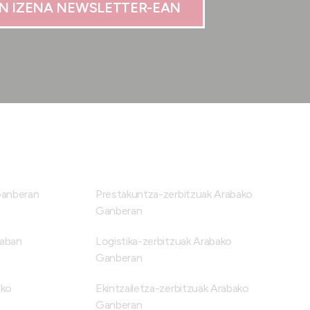
N IZENA NEWSLETTER-EAN
Ganberan
Prestakuntza-zerbitzuak Arabako
Ganberan
raban
Logistika-zerbitzuak Arabako
Ganberan
ako
Ekintzailetza-zerbitzuak Arabako
Ganberan