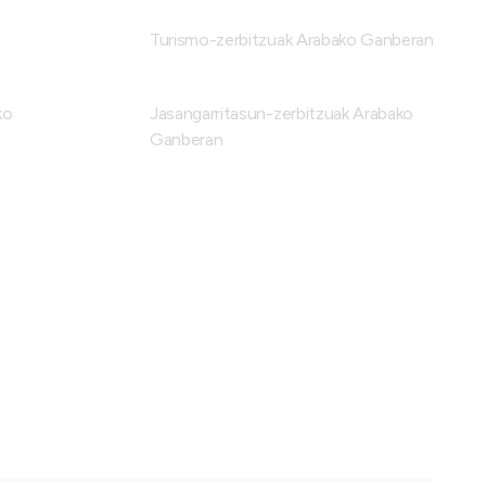
Turismo-zerbitzuak Arabako Ganberan
ko
Jasangarritasun-zerbitzuak Arabako
Ganberan