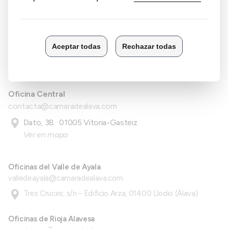
Toda la EXPERIENCIA de la Cámara de
Álava contigo:
945 141 800
Oficina Central
contacta@camaradealava.com
Dato, 38 · 01005 Vitoria-Gasteiz
Ver en mapa
Oficinas del Valle de Ayala
valledeayala@camaradealava.com
Tres Cruces, s/n - Edificio Arza, 01400 Llodio (Álava)
Oficinas de Rioja Alavesa