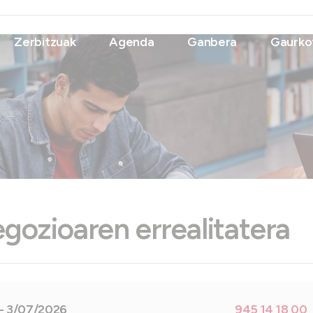
Zerbitzuak
Agenda
Ganbera
Gaurko
egozioaren errealitatera
- 3/07/2026
945 14 18 00