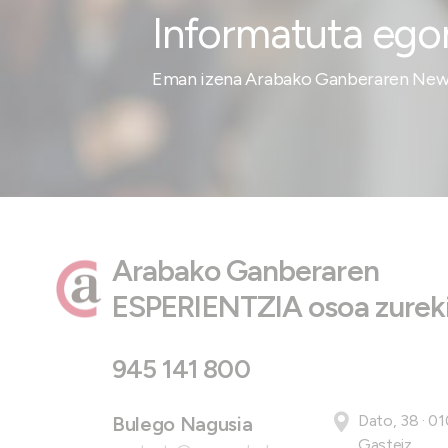
Informatuta ego
Eman izena Arabako Ganberaren News
Arabako Ganberaren
ESPERIENTZIA osoa zureki
945 141 800
Dato, 38 · 01
Bulego Nagusia
Gasteiz