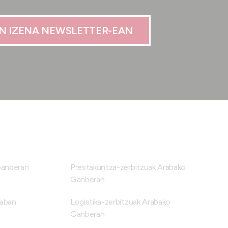
N IZENA NEWSLETTER-EAN
Ganberan
Prestakuntza-zerbitzuak Arabako
Ganberan
raban
Logistika-zerbitzuak Arabako
Ganberan