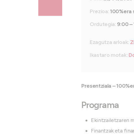
Prezioa:
100%era 
Ordutegia:
9:00 –
Ezagutza arloak:
Z
Ikastaro motak:
Do
Presentziala – 100%er
Programa
Ekintzailetzaren m
Finantzak eta fin