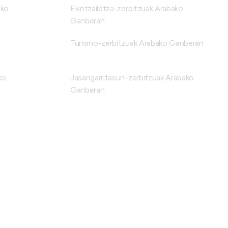
ako
Ekintzailetza-zerbitzuak Arabako
Ganberan
Turismo-zerbitzuak Arabako Ganberan
ko
Jasangarritasun-zerbitzuak Arabako
Ganberan