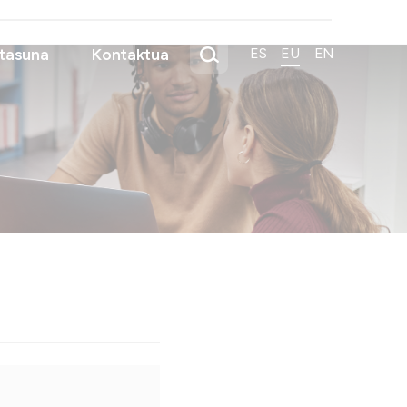
tasuna
Kontaktua
ES
EU
EN