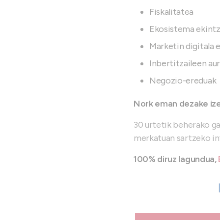
Fiskalitatea
Ekosistema ekintz
Marketin digitala 
Inbertitzaileen au
Negozio-ereduak
Nork eman dezake iz
30 urtetik beherako ga
merkatuan sartzeko int
100% diruz l
agundua,