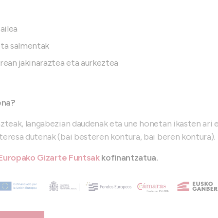
ailea
eta salmentak
rrean jakinaraztea eta aurkeztea
ena?
zteak, langabezian daudenak eta une honetan ikasten ari ez
eresa dutenak (bai besteren kontura, bai beren kontura).
Europako
Gizarte
Funtsak
kofinantzatua.