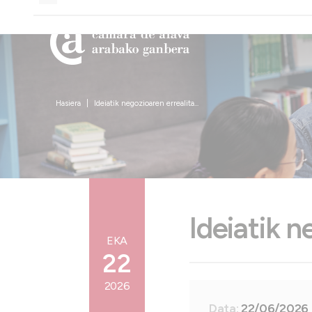
Hasiera
Ideiatik negozioaren errealita...
Ideiatik n
EKA
22
2026
Data:
22/06/2026 