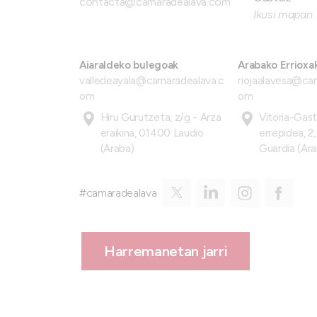
contacta@camaradealava.com
Ikusi mapan
Aiaraldeko bulegoak
Arabako Errioxa
valledeayala@camaradealava.c
riojaalavesa@ca
om
om
Hiru Gurutzeta, z/g - Arza
Vitoria-Gas
eraikina, 01400 Laudio
errepidea, 2
(Araba)
Guardia (Ara
#camaradealava
Harremanetan jarri