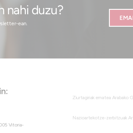
n nahi duzu?
EMA
letter-ean.
n:
Ziurtagiriak ematea Arabako 
Nazioartekotze-zerbitzuak A
005 Vitoria-