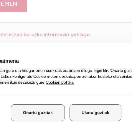
HEMEN
zailetzari buruzko informazio gehiago
Partekatu