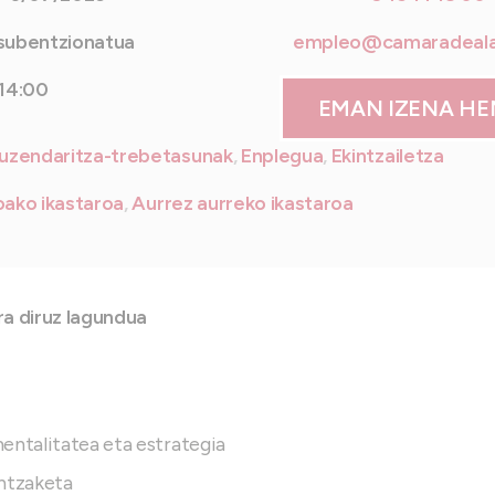
subentzionatua
empleo@camaradeal
 14:00
EMAN IZENA H
uzendaritza-trebetasunak
,
Enplegua
,
Ekintzailetza
ako ikastaroa
,
Aurrez aurreko ikastaroa
a diruz lagundua
entalitatea eta estrategia
antzaketa