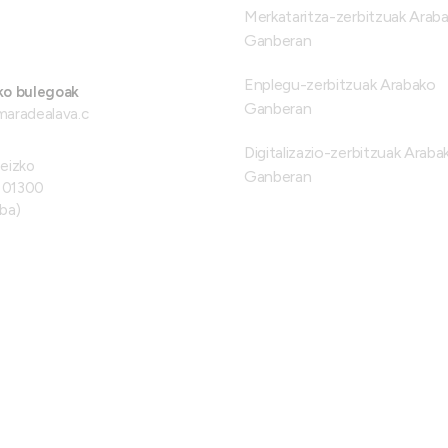
Merkataritza-zerbitzuak Arab
Ganberan
Enplegu-zerbitzuak Arabako
ko bulegoak
Ganberan
maradealava.c
Digitalizazio-zerbitzuak Araba
teizko
Ganberan
, 01300
ba)