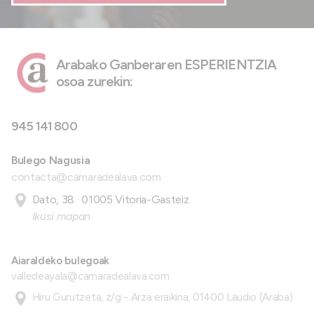
Arabako Ganberaren ESPERIENTZIA
osoa zurekin:
945 141 800
Bulego Nagusia
contacta@camaradealava.com
Dato, 38 · 01005 Vitoria-Gasteiz
Ikusi mapan
Aiaraldeko bulegoak
valledeayala@camaradealava.com
Hiru Gurutzeta, z/g - Arza eraikina, 01400 Laudio (Araba)