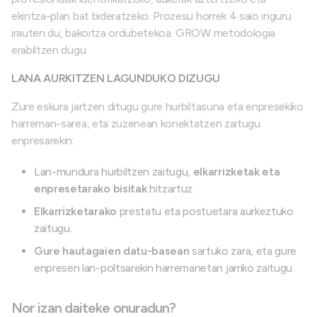
ekintza-plan bat bideratzeko. Prozesu horrek 4 saio inguru
irauten du, bakoitza ordubetekoa. GROW metodologia
erabiltzen dugu.
LANA AURKITZEN LAGUNDUKO DIZUGU
Zure eskura jartzen ditugu gure hurbiltasuna eta enpresekiko
harreman-sarea, eta zuzenean konektatzen zaitugu
enpresarekin:
Lan-mundura hurbiltzen zaitugu,
elkarrizketak eta
enpresetarako bisitak
hitzartuz.
Elkarrizketarako
prestatu eta postuetara aurkeztuko
zaitugu.
Gure hautagaien datu-basean
sartuko zara, eta gure
enpresen lan-poltsarekin harremanetan jarriko zaitugu.
Nor izan daiteke onuradun?