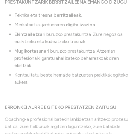
PRESTAKUNTZARIK BERRITZAILEENA EMANGO DIZUGU
Teknika eta
tresna berritzaileak
.
Merkataritza-jardueraren
digitalizazioa
.
Ekintzailetzari
buruzko prestakuntza. Zure negozioa
eraikitzeko eta kudeatzeko tresnak.
Mugikortasunari
buruzko prestakuntza. Atzerrian
profesionalki garatu ahal izateko beharrezkoak diren
ekintzak.
Kontsultatu beste herrialde batzuetan praktikak egiteko
aukera.
ERRONKEI AURRE EGITEKO PRESTATZEN ZAITUGU
Coaching-a profesional batekin lankidetzan aritzeko prozesu
bat da, zure helburuak argitzen laguntzeko, zure baliabide
profesionalak identifikatzeko, aukerak aztertzeko eta