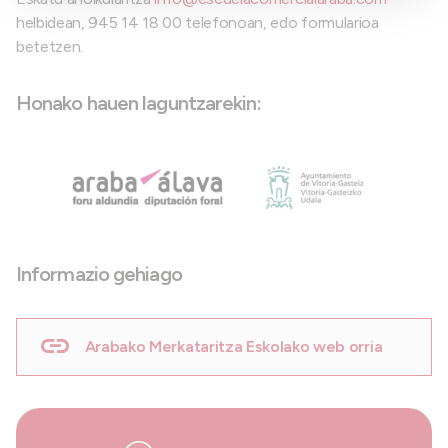
helbidean, 945 14 18 00 telefonoan, edo formularioa
betetzen.
Honako hauen laguntzarekin:
Informazio gehiago
Arabako Merkataritza Eskolako web orria