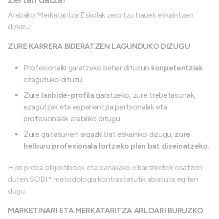
Arabako Merkataritza Eskolak zerbitzu hauek eskaintzen
dizkizu:
ZURE KARRERA BIDERATZEN LAGUNDUKO DIZUGU
Profesionalki garatzeko behar dituzun
konpetentziak
ezagutuko dituzu.
Zure
lanbide-profila
garatzeko, zure trebetasunak,
ezagutzak eta esperientzia pertsonalak eta
profesionalak erabiliko ditugu.
Zure gaitasunen argazki bat eskainiko dizugu,
zure
helburu profesionala lortzeko plan bat diseinatzeko
.
Hori proba objektiboek eta banakako elkarrizketek osatzen
duten SODI* metodologia kontrastatutik abiatuta egiten
dugu.
MARKETINARI ETA MERKATARITZA ARLOARI BURUZKO