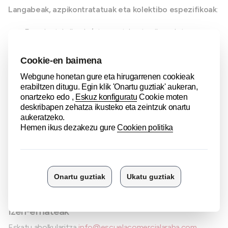
Langabeak, azpikontratatuak eta kolektibo espezifikoak
:
Esperientziarik edo/eta prestakuntzarik ez duten
gazteak.
Graduatu berri diren gazteak (LH, unibertsitatea...).
Lan-aukera berrien bila dauden gazteak.
45 urtetik gorakoak.
Birorientazio profesionala bilatzen duten emakumeak.
Saltzeko beharra duten ekintzaileak.
Parte-hartzailearentzako kostua
% 100 Arabako Foru Aldundiak eta Gasteizko Udalak
diruz lagunduta.
Izen-emateak
Eskatu aholkularitza
info@escuelacomercialaraba.com