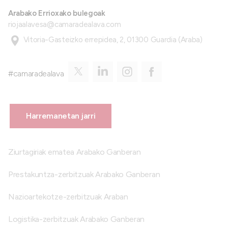
Arabako Errioxako bulegoak
riojaalavesa@camaradealava.com
Vitoria-Gasteizko errepidea, 2, 01300 Guardia (Araba)
#camaradealava
Harremanetan jarri
Ziurtagiriak ematea Arabako Ganberan
Prestakuntza-zerbitzuak Arabako Ganberan
Nazioartekotze-zerbitzuak Araban
Logistika-zerbitzuak Arabako Ganberan