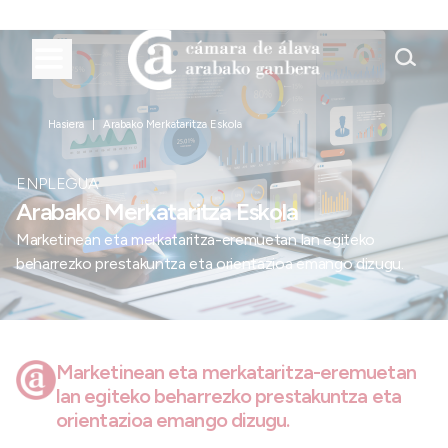
Hasiera
Arabako Merkataritza Eskola
ENPLEGUA
Arabako Merkataritza Eskola
Marketinean eta merkataritza-eremuetan lan egiteko
beharrezko prestakuntza eta orientazioa emango dizugu.
Marketinean eta merkataritza-eremuetan
lan egiteko beharrezko prestakuntza eta
orientazioa emango dizugu.