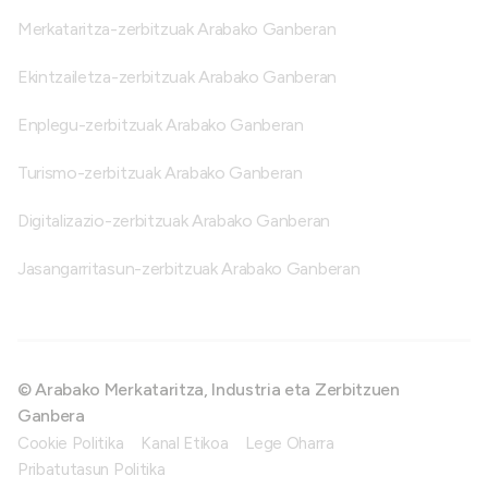
Merkataritza-zerbitzuak Arabako Ganberan
Ekintzailetza-zerbitzuak Arabako Ganberan
Enplegu-zerbitzuak Arabako Ganberan
Turismo-zerbitzuak Arabako Ganberan
Digitalizazio-zerbitzuak Arabako Ganberan
Jasangarritasun-zerbitzuak Arabako Ganberan
© Arabako Merkataritza, Industria eta Zerbitzuen
Ganbera
Cookie Politika
Kanal Etikoa
Lege Oharra
Pribatutasun Politika