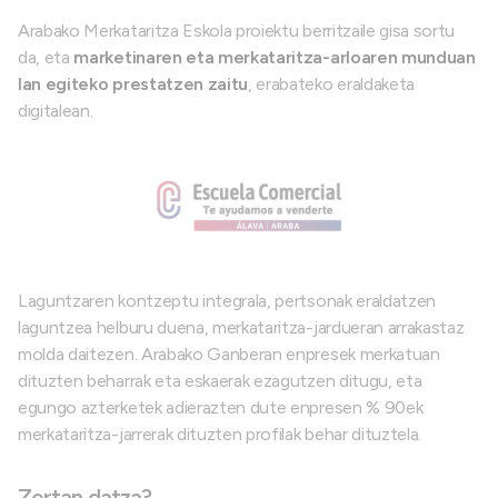
Arabako Merkataritza Eskola proiektu berritzaile gisa sortu
da, eta
marketinaren eta merkataritza-arloaren munduan
lan egiteko prestatzen zaitu
, erabateko eraldaketa
digitalean.
Laguntzaren kontzeptu integrala, pertsonak eraldatzen
laguntzea helburu duena, merkataritza-jardueran arrakastaz
molda daitezen. Arabako Ganberan enpresek merkatuan
dituzten beharrak eta eskaerak ezagutzen ditugu, eta
egungo azterketek adierazten dute enpresen % 90ek
merkataritza-jarrerak dituzten profilak behar dituztela.
Zertan datza?