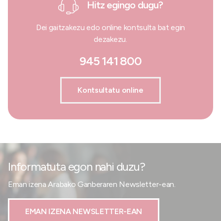
Hitz egingo dugu?
Dei gaitzakezu edo online kontsulta bat egin
dezakezu.
945 141 800
Kontsultatu online
Informatuta egon nahi duzu?
Eman izena Arabako Ganberaren Newsletter-ean.
EMAN IZENA NEWSLETTER-EAN