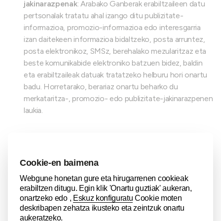
jakinarazpenak
: Arabako Ganberak erabiltzaileen datu
pertsonalak tratatu ahal izango ditu publizitate-
informazioa, promozio-informazioa edo interesgarria
izan daitekeen informazioa bidaltzeko, posta arruntez,
posta elektronikoz, SMSz, berehalako mezularitzaz eta
beste komunikabide elektroniko batzuen bidez, baldin
eta erabiltzaileak datuak tratatzeko helburu hori onartu
badu. Horretarako, berariaz onartu beharko du
merkataritza-, promozio- edo publizitate-jakinarazpenen
laukia.
Era berean, Arabako Ganberak jakinarazten dizu ezen,
publizitate-, promozio- edo merkataritza-informazioaren
bidalketak hobetzeko eta optimizatzeko (baita erabiltzaileari
bere gustu, interes edo lehentasunetara egokitutako
informazioa eskaintzeko ere) datuen tratamenduak egin ahal