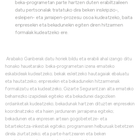
beka-programetan parte hartzen duten erabiltzaileen
datu pertsonalak tratatuko dira beken inskripzio-,
esleipen- eta jarraipen-prozesu osoa kudeatzeko, baita
enpresekin eta bekadunekin egiten diren hitzarmen
formalak kudeatzeko ere.
Arabako Ganberak datu horiek bildu eta erabili ahal izango ditu
honako hauetarako: beka-programetan izena emateko
eskabideak kudeatzeko; bekak esleitzeko hautagaiak ebaluatu
eta hautatzeko; enpresekin eta bekadunekin hitzarmenak
formalizatu eta kudeatzeko; Gizarte Segurantzan alta emateko
beharrezko izapideak egiteko eta bekadunei dagozkien
ordainketak kudeatzeko; bekadunak hartzen dituzten enpresekin
koordinatzeko eta haien jardunaren jarraipena egiteko;
bekadunen eta enpresen artean gogobetetze- eta
bitartekotza-inkestak egiteko; programaren helburuak betetzen
direla ziurtatzeko; eta parte-hartzearen eta beken