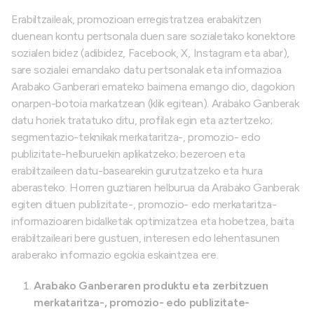
Erabiltzaileak, promozioan erregistratzea erabakitzen
duenean kontu pertsonala duen sare sozialetako konektore
sozialen bidez (adibidez, Facebook, X, Instagram eta abar),
sare sozialei emandako datu pertsonalak eta informazioa
Arabako Ganberari emateko baimena emango dio, dagokion
onarpen-botoia markatzean (klik egitean). Arabako Ganberak
datu horiek tratatuko ditu, profilak egin eta aztertzeko;
segmentazio-teknikak merkataritza-, promozio- edo
publizitate-helburuekin aplikatzeko; bezeroen eta
erabiltzaileen datu-basearekin gurutzatzeko eta hura
aberasteko. Horren guztiaren helburua da Arabako Ganberak
egiten dituen publizitate-, promozio- edo merkataritza-
informazioaren bidalketak optimizatzea eta hobetzea, baita
erabiltzaileari bere gustuen, interesen edo lehentasunen
araberako informazio egokia eskaintzea ere.
Arabako Ganberaren produktu eta zerbitzuen
merkataritza-, promozio- edo publizitate-