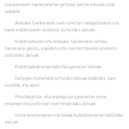
Ganberarekin harremanetan jartzeko beste edozein bide
erabilita.
·
Arabako Ganberaren web-orrietan nabigatzearen eta
haiek erabiltzearen ondorioz sortutako datuak.
·
Erabiltzailearen eta Arabako Ganberaren arteko
harremana garatu, izapidetu eta mantentzearen ondorioz
sortutako datuak.
·
Erabiltzaileak emandako hirugarrenen datuak.
·
Kanpoko iturrietatik lortutako datuak (adibidez, sare
sozialak, eta abar).
·
Prestakuntza- eta enplegu-programetan izena
ematean eta parte hartzean emandako datuak.
·
Izena ematerakoan eta bekak kudeatzerakoan bildutako
datuak.