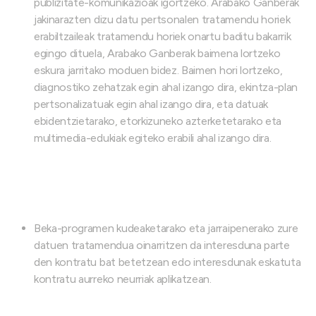
publizitate-komunikazioak igortzeko. Arabako Ganberak
jakinarazten dizu datu pertsonalen tratamendu horiek
erabiltzaileak tratamendu horiek onartu baditu bakarrik
egingo dituela, Arabako Ganberak baimena lortzeko
eskura jarritako moduen bidez. Baimen hori lortzeko,
diagnostiko zehatzak egin ahal izango dira, ekintza-plan
pertsonalizatuak egin ahal izango dira, eta datuak
ebidentzietarako, etorkizuneko azterketetarako eta
multimedia-edukiak egiteko erabili ahal izango dira.
Beka-programen kudeaketarako eta jarraipenerako zure
datuen tratamendua oinarritzen da interesduna parte
den kontratu bat betetzean edo interesdunak eskatuta
kontratu aurreko neurriak aplikatzean.