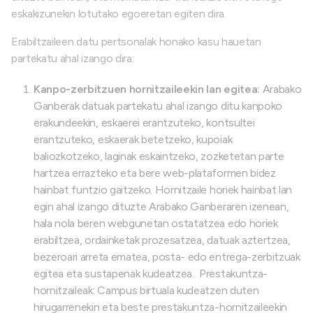
eskakizunekin lotutako egoeretan egiten dira.
Erabiltzaileen datu pertsonalak honako kasu hauetan
partekatu ahal izango dira:
Kanpo-zerbitzuen hornitzaileekin lan egitea:
Arabako
Ganberak datuak partekatu ahal izango ditu kanpoko
erakundeekin, eskaerei erantzuteko, kontsultei
erantzuteko, eskaerak betetzeko, kupoiak
baliozkotzeko, laginak eskaintzeko, zozketetan parte
hartzea errazteko eta bere web-plataformen bidez
hainbat funtzio gaitzeko. Hornitzaile horiek hainbat lan
egin ahal izango dituzte Arabako Ganberaren izenean,
hala nola beren webgunetan ostatatzea edo horiek
erabiltzea, ordainketak prozesatzea, datuak aztertzea,
bezeroari arreta ematea, posta- edo entrega-zerbitzuak
egitea eta sustapenak kudeatzea. Prestakuntza-
hornitzaileak: Campus birtuala kudeatzen duten
hirugarrenekin eta beste prestakuntza-hornitzaileekin