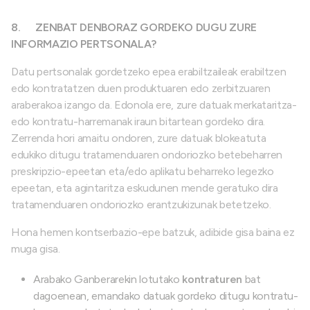
8.
ZENBAT DENBORAZ GORDEKO DUGU ZURE
INFORMAZIO PERTSONALA?
Datu pertsonalak gordetzeko epea erabiltzaileak erabiltzen
edo kontratatzen duen produktuaren edo zerbitzuaren
araberakoa izango da. Edonola ere, zure datuak merkataritza-
edo kontratu-harremanak iraun bitartean gordeko dira.
Zerrenda hori amaitu ondoren, zure datuak blokeatuta
edukiko ditugu tratamenduaren ondoriozko betebeharren
preskripzio-epeetan eta/edo aplikatu beharreko legezko
epeetan, eta agintaritza eskudunen mende geratuko dira
tratamenduaren ondoriozko erantzukizunak betetzeko.
Hona hemen kontserbazio-epe batzuk, adibide gisa baina ez
muga gisa.
Arabako Ganberarekin lotutako
kontraturen
bat
dagoenean, emandako datuak gordeko ditugu kontratu-