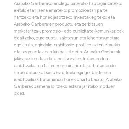
Arabako Ganberako enplegu baterako hautagai izateko;
ekitaldietan izena emateko; promozioetan parte
hartzeko eta horiek jasotzeko; inkestak egiteko; eta
Arabako Ganberaren produktu eta zerbitzuen
merkataritza-, promozio- edo publizitate-komunikazioak
bidaltzeko, zure gustu, zaletasun eta lehentasunetara
egokituta, egindako erabiltzaile-profilen azterketarekin
eta segmentazioarekin bat etorrita. Arabako Ganberak
jakinarazten dizu datu pertsonalen tratamenduak
erabiltzailearen baimenean oinarritutako tratamendu-
helburuetarako baino ez dituela egingo, baldin eta
erabiltzaileak tratamendu horiek onartu baditu, Arabako
Ganberak baimena lortzeko eskura jarritako moduen
bidez.