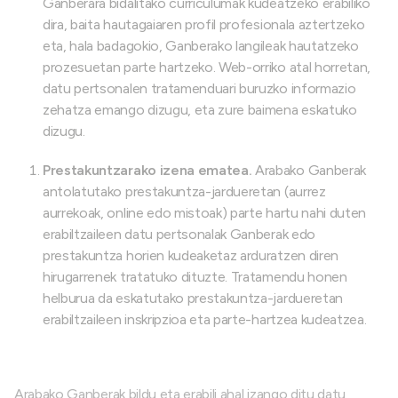
Ganberara bidalitako curriculumak kudeatzeko erabiliko
dira, baita hautagaiaren profil profesionala aztertzeko
eta, hala badagokio, Ganberako langileak hautatzeko
prozesuetan parte hartzeko. Web-orriko atal horretan,
datu pertsonalen tratamenduari buruzko informazio
zehatza emango dizugu, eta zure baimena eskatuko
dizugu.
Prestakuntzarako izena ematea.
Arabako Ganberak
antolatutako prestakuntza-jardueretan (aurrez
aurrekoak, online edo mistoak) parte hartu nahi duten
erabiltzaileen datu pertsonalak Ganberak edo
prestakuntza horien kudeaketaz arduratzen diren
hirugarrenek tratatuko dituzte. Tratamendu honen
helburua da eskatutako prestakuntza-jardueretan
erabiltzaileen inskripzioa eta parte-hartzea kudeatzea.
Arabako Ganberak bildu eta erabili ahal izango ditu datu