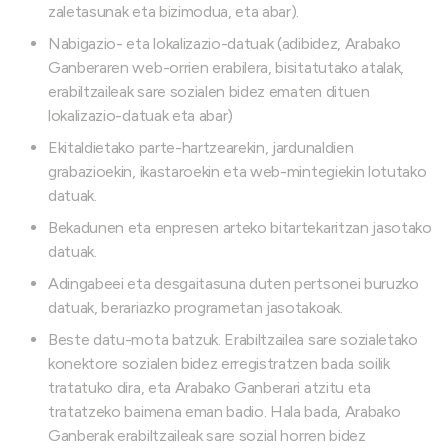
zaletasunak eta bizimodua, eta abar).
Nabigazio- eta lokalizazio-datuak (adibidez, Arabako
Ganberaren web-orrien erabilera, bisitatutako atalak,
erabiltzaileak sare sozialen bidez ematen dituen
lokalizazio-datuak eta abar)
Ekitaldietako parte-hartzearekin, jardunaldien
grabazioekin, ikastaroekin eta web-mintegiekin lotutako
datuak.
Bekadunen eta enpresen arteko bitartekaritzan jasotako
datuak.
Adingabeei eta desgaitasuna duten pertsonei buruzko
datuak, berariazko programetan jasotakoak.
Beste datu-mota batzuk. Erabiltzailea sare sozialetako
konektore sozialen bidez erregistratzen bada soilik
tratatuko dira, eta Arabako Ganberari atzitu eta
tratatzeko baimena eman badio. Hala bada, Arabako
Ganberak erabiltzaileak sare sozial horren bidez