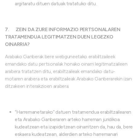
argitaratu dituen datuak tratatuko ditu.
7.
ZEIN DA ZURE INFORMAZIO PERTSONALAREN
TRATAMENDUA LEGITIMATZEN DUEN LEGEZKO
OINARRIA?
Arabako Ganberak bere webguneetako erabiltzaileek
emandako datu pertsonalak honako oinarri legitimatzaileen
arabera tratatzen ditu, erabiltzaileak emandako datu-
motaren arabera eta erabiltzaileak Arabako Ganberarekin izan
ditzakeen interakzioen arabera:
“Harremanetarako” datuen tratamendua erabiltzailearen
eta Arabako Ganberaren arteko harreman juridikoa
kudeatzean eta izapidetzean oinarritzen da, hau da, bere
eskaera kudeatzean, alderdien arteko harremanari