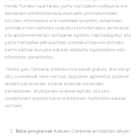
horiek, honako hauetarako: parte-hartzaileen inskripzioa eta
ikastaroen administrazioa kudeatzeko; prestakuntzekin
lotutako informazioa eta materialak emateko; eskainitako
prestakuntzen kalitatea ebaluatu eta hobetzeko; bertaratze-
eta aprobetxamendu-ziurtagiriak egiteko, hala badagokio; eta
parte-hartzaileei jakinarazteko prestakuntzei edo antzeko
beste batzuei buruzko edozein aldaketa, eguneraketa edo
informazio garrantzitsu.
Horrez gain, Ganberak prestakuntza-saioak grabatu ahal izango
ditu, zuzenekoak nahiz mistoak, dagozkion agintaritza publikoei
ebidentziak emateko, edukiak erakunde pribatuekin
partekatzeko, etorkizuneko analisiak egiteko, eta sare
sozialetarako eta/edo barne-erabilerarako multimedia-edukiak
sortzeko.
Beka-programak
Arabako Ganberak antolatzen dituen