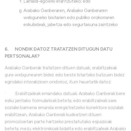
Larrialdi-egoerei erantzuteko; edo
Arabako Ganberaren, Arabako Ganberaren
webguneko bisitarien edo publiko orokorraren
eskubideak, jabetza edo segurtasuna zaintzeko
6.
NONDIK DATOZ TRATATZEN DITUGUN DATU
PERTSONALAK?
Arabako Ganberak tratatzen dituen datuak, erabiltzaileak
gure webgunearen bidez edo beste bitarteko batzuen bidez
egindako interakzioen ondorioz, iturri hauetatik datoz:
·
Erabiltzaileak emandako datuak; Arabako Ganberak bere
esku jarritako formularioak beteta; edo erabiltzaileak sare
sozialei baimena emanda erregistratzeko konektore sozialak
erabiltzean, Arabako Ganberak kudeatzen dituen
promozioetan parte hartzeko prestatutako espazioak
beteta; mezu elektronikoak bidalita edo erabiltzaileak Arabako