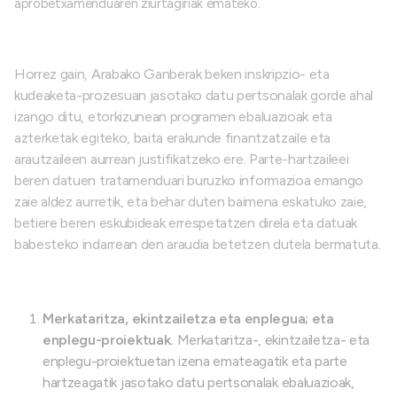
aprobetxamenduaren ziurtagiriak emateko.
Horrez gain, Arabako Ganberak beken inskripzio- eta
kudeaketa-prozesuan jasotako datu pertsonalak gorde ahal
izango ditu, etorkizunean programen ebaluazioak eta
azterketak egiteko, baita erakunde finantzatzaile eta
arautzaileen aurrean justifikatzeko ere. Parte-hartzaileei
beren datuen tratamenduari buruzko informazioa emango
zaie aldez aurretik, eta behar duten baimena eskatuko zaie,
betiere beren eskubideak errespetatzen direla eta datuak
babesteko indarrean den araudia betetzen dutela bermatuta.
Merkataritza, ekintzailetza eta enplegua; eta
enplegu-proiektuak.
Merkataritza-, ekintzailetza- eta
enplegu-proiektuetan izena emateagatik eta parte
hartzeagatik jasotako datu pertsonalak ebaluazioak,