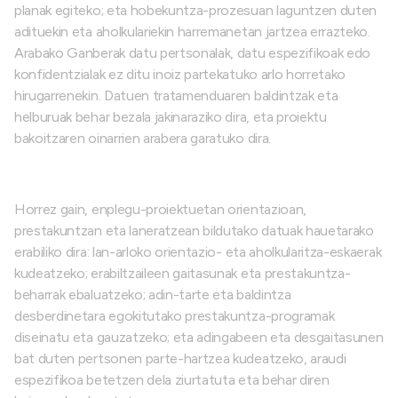
planak egiteko; eta hobekuntza-prozesuan laguntzen duten
adituekin eta aholkulariekin harremanetan jartzea errazteko.
Arabako Ganberak datu pertsonalak, datu espezifikoak edo
konfidentzialak ez ditu inoiz partekatuko arlo horretako
hirugarrenekin. Datuen tratamenduaren baldintzak eta
helburuak behar bezala jakinaraziko dira, eta proiektu
bakoitzaren oinarrien arabera garatuko dira.
Horrez gain, enplegu-proiektuetan orientazioan,
prestakuntzan eta laneratzean bildutako datuak hauetarako
erabiliko dira: lan-arloko orientazio- eta aholkularitza-eskaerak
kudeatzeko; erabiltzaileen gaitasunak eta prestakuntza-
beharrak ebaluatzeko; adin-tarte eta baldintza
desberdinetara egokitutako prestakuntza-programak
diseinatu eta gauzatzeko; eta adingabeen eta desgaitasunen
bat duten pertsonen parte-hartzea kudeatzeko, araudi
espezifikoa betetzen dela ziurtatuta eta behar diren