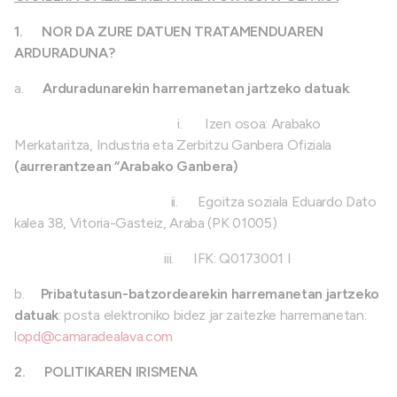
1.
NOR DA ZURE DATUEN TRATAMENDUAREN
ARDURADUNA?
a.
Arduradunarekin harremanetan jartzeko datuak
:
i.
Izen osoa: Arabako
Merkataritza, Industria eta Zerbitzu Ganbera Ofiziala
(aurrerantzean “Arabako Ganbera)
ii.
Egoitza soziala Eduardo Dato
kalea 38, Vitoria-Gasteiz, Araba (PK 01005)
iii.
IFK: Q0173001 I
b.
Pribatutasun-batzordearekin harremanetan jartzeko
datuak
: posta elektroniko bidez jar zaitezke harremanetan:
lopd@camaradealava.com
2.
POLITIKAREN IRISMENA