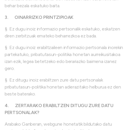
behar bezala eskatuko baita.
3.
OINARRIZKO PRINTZIPIOAK
§
Ez dugu inoiz informazio pertsonalik eskatuko, eskatzen
diren zerbitzuak emateko beharrezkoa ez bada.
§
Ez dugu inoiz erabiltzaileen informazio pertsonala inorekin
partekatuko, pribatutasun-politika honetan aurreikusitakoa
izan ezik, legea betetzeko edo berariazko baimena izanez
gero.
§
Ez ditugu inoiz erabiltzen zure datu pertsonalak
pribatutasun-politika honetan adierazitako helburua ez den
beste baterako.
4.
ZERTARAKO ERABILTZEN DITUGU ZURE DATU
PERTSONALAK?
Arabako Ganberan, webgune honetatik bildutako datu