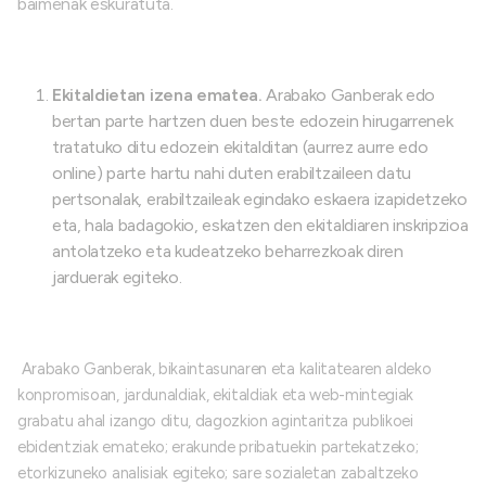
baimenak eskuratuta.
Ekitaldietan izena ematea.
Arabako Ganberak edo
bertan parte hartzen duen beste edozein hirugarrenek
tratatuko ditu edozein ekitalditan (aurrez aurre edo
online) parte hartu nahi duten erabiltzaileen datu
pertsonalak, erabiltzaileak egindako eskaera izapidetzeko
eta, hala badagokio, eskatzen den ekitaldiaren inskripzioa
antolatzeko eta kudeatzeko beharrezkoak diren
jarduerak egiteko.
Arabako Ganberak, bikaintasunaren eta kalitatearen aldeko
konpromisoan, jardunaldiak, ekitaldiak eta web-mintegiak
grabatu ahal izango ditu, dagozkion agintaritza publikoei
ebidentziak emateko; erakunde pribatuekin partekatzeko;
etorkizuneko analisiak egiteko; sare sozialetan zabaltzeko