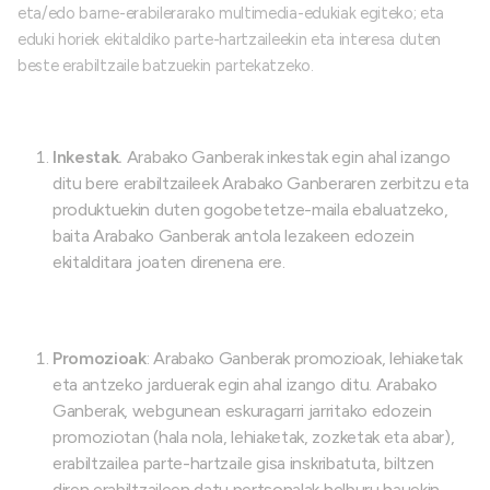
eta/edo barne-erabilerarako multimedia-edukiak egiteko; eta
eduki horiek ekitaldiko parte-hartzaileekin eta interesa duten
beste erabiltzaile batzuekin partekatzeko.
Inkestak.
Arabako Ganberak inkestak egin ahal izango
ditu bere erabiltzaileek Arabako Ganberaren zerbitzu eta
produktuekin duten gogobetetze-maila ebaluatzeko,
baita Arabako Ganberak antola lezakeen edozein
ekitalditara joaten direnena ere.
Promozioak
: Arabako Ganberak promozioak, lehiaketak
eta antzeko jarduerak egin ahal izango ditu. Arabako
Ganberak, webgunean eskuragarri jarritako edozein
promoziotan (hala nola, lehiaketak, zozketak eta abar),
erabiltzailea parte-hartzaile gisa inskribatuta, biltzen
diren erabiltzaileen datu pertsonalak helburu hauekin