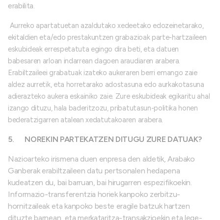
erabilita.
Aurreko apartatuetan azaldutako xedeetako edozeinetarako,
ekitaldien eta/edo prestakuntzen grabazioak parte-hartzaileen
eskubideak errespetatuta egingo dira beti, eta datuen
babesaren arloan indarrean dagoen araudiaren arabera.
Erabiltzaileei grabatuak izateko aukeraren berri emango zaie
aldez aurretik, eta horretarako adostasuna edo aurkakotasuna
adierazteko aukera eskainiko zaie. Zure eskubideak egikaritu ahal
izango dituzu, hala baderitzozu, pribatutasun-politika honen
bederatzigarren atalean xedatutakoaren arabera.
5.
NOREKIN PARTEKATZEN DITUGU ZURE DATUAK?
Nazioarteko irismena duen enpresa den aldetik, Arabako
Ganberak erabiltzaileen datu pertsonalen hedapena
kudeatzen du, bai barruan, bai hirugarren espezifikoekin.
Informazio-transferentzia horiek kanpoko zerbitzu-
hornitzaileak eta kanpoko beste eragile batzuk hartzen
dituzte barnean, eta merkataritza-transakzioekin eta lege-