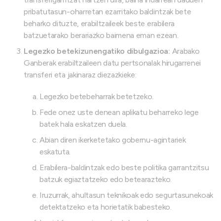
pribatutasun-oharretan ezarritako baldintzak bete
beharko dituzte, erabiltzaileek beste erabilera
batzuetarako berariazko baimena eman ezean.
Legezko betekizunengatiko dibulgazioa:
Arabako
Ganberak erabiltzaileen datu pertsonalak hirugarrenei
transferi eta jakinaraz diezazkieke:
Legezko betebeharrak betetzeko.
Fede onez uste denean aplikatu beharreko lege
batek hala eskatzen duela.
Abian diren ikerketetako gobernu-agintariek
eskatuta.
Erabilera-baldintzak edo beste politika garrantzitsu
batzuk egiaztatzeko edo betearazteko.
Iruzurrak, ahultasun teknikoak edo segurtasunekoak
detektatzeko eta horietatik babesteko.