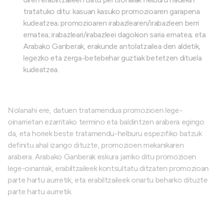
tratatuko ditu: kasuan kasuko promozioaren garapena
kudeatzea; promozioaren irabazlearen/irabazleen berri
ematea; irabazleari/irabazleei dagokion saria ematea; eta
Arabako Ganberak, erakunde antolatzailea den aldetik,
legezko eta zerga-betebehar guztiak betetzen dituela
kudeatzea.
Nolanahi ere, datuen tratamendua promozioen lege-
oinarrietan ezarritako termino eta baldintzen arabera egingo
da, eta horiek beste tratamendu-helburu espezifiko batzuk
definitu ahal izango dituzte, promozioen mekanikaren
arabera. Arabako Ganberak eskura jarriko ditu promozioen
lege-oinarriak, erabiltzaileek kontsultatu ditzaten promozioan
parte hartu aurretik, eta erabiltzaileek onartu beharko dituzte
parte hartu aurretik.