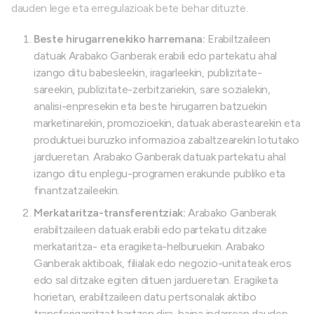
dauden lege eta erregulazioak bete behar dituzte.
Beste hirugarrenekiko harremana:
Erabiltzaileen
datuak Arabako Ganberak erabili edo partekatu ahal
izango ditu babesleekin, iragarleekin, publizitate-
sareekin, publizitate-zerbitzariekin, sare sozialekin,
analisi-enpresekin eta beste hirugarren batzuekin
marketinarekin, promozioekin, datuak aberastearekin eta
produktuei buruzko informazioa zabaltzearekin lotutako
jardueretan. Arabako Ganberak datuak partekatu ahal
izango ditu enplegu-programen erakunde publiko eta
finantzatzaileekin.
Merkataritza-transferentziak:
Arabako Ganberak
erabiltzaileen datuak erabili edo partekatu ditzake
merkataritza- eta eragiketa-helburuekin. Arabako
Ganberak aktiboak, filialak edo negozio-unitateak eros
edo sal ditzake egiten dituen jardueretan. Eragiketa
horietan, erabiltzaileen datu pertsonalak aktibo
transferigarritzat hartzen dira, baina indarrean dauden