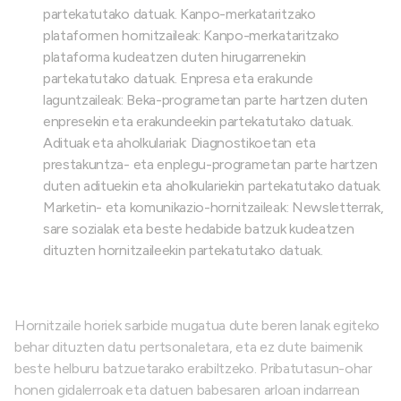
partekatutako datuak. Kanpo-merkataritzako
plataformen hornitzaileak: Kanpo-merkataritzako
plataforma kudeatzen duten hirugarrenekin
partekatutako datuak. Enpresa eta erakunde
laguntzaileak: Beka-programetan parte hartzen duten
enpresekin eta erakundeekin partekatutako datuak.
Adituak eta aholkulariak: Diagnostikoetan eta
prestakuntza- eta enplegu-programetan parte hartzen
duten adituekin eta aholkulariekin partekatutako datuak.
Marketin- eta komunikazio-hornitzaileak: Newsletterrak,
sare sozialak eta beste hedabide batzuk kudeatzen
dituzten hornitzaileekin partekatutako datuak.
Hornitzaile horiek sarbide mugatua dute beren lanak egiteko
behar dituzten datu pertsonaletara, eta ez dute baimenik
beste helburu batzuetarako erabiltzeko. Pribatutasun-ohar
honen gidalerroak eta datuen babesaren arloan indarrean