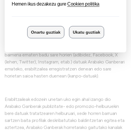
izango dituela, hala nola profilak egin eta aztertzea eta
segmentazio-teknikak aplikatzea merkataritza- eta
publizitate-helburuekin. Tratamendu horiek egiteko,
erabiltzaileak erregistro-formularioetan emandako datuak eta
Arabako Ganberaren webguneen nabigaziotik eta erabileratik
eratorritako datuak (barne-datuak) erabiliko dira, baita sare
sozialetatik lortutako datuak ere, baldin eta erabiltzaileak
baimena ematen badu sare horien (adibidez, Facebook, X
(lehen, Twitter), Instagram, etab.) datuak Arabako Ganberari
emateko, erabiltzailea erregistratzen denean edo sare
horietan saioa hasten duenean (kanpo-datuak).
Erabiltzaileak edozein unetan uko egin ahal izango dio
Arabako Ganberak publizitate- edo promozio-helburuekin
bere datuak tratatzearen helburuari, xede horren barruan
sartzen baita profilak deskribatutako baldintzetan egitea eta
aztertzea, Arabako Ganberak horretarako gaitutako kanalak