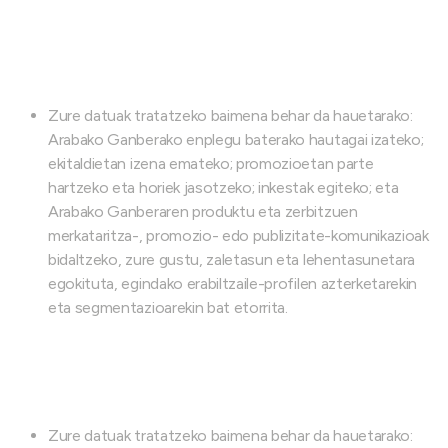
Zure datuak tratatzeko baimena behar da hauetarako:
Arabako Ganberako enplegu baterako hautagai izateko;
ekitaldietan izena emateko; promozioetan parte
hartzeko eta horiek jasotzeko; inkestak egiteko; eta
Arabako Ganberaren produktu eta zerbitzuen
merkataritza-, promozio- edo publizitate-komunikazioak
bidaltzeko, zure gustu, zaletasun eta lehentasunetara
egokituta, egindako erabiltzaile-profilen azterketarekin
eta segmentazioarekin bat etorrita.
Zure datuak tratatzeko baimena behar da hauetarako: