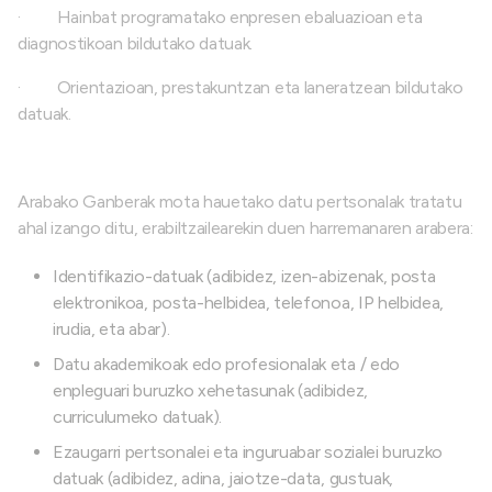
·
Hainbat programatako enpresen ebaluazioan eta
diagnostikoan bildutako datuak.
·
Orientazioan, prestakuntzan eta laneratzean bildutako
datuak.
Arabako Ganberak mota hauetako datu pertsonalak tratatu
ahal izango ditu, erabiltzailearekin duen harremanaren arabera:
Identifikazio-datuak (adibidez, izen-abizenak, posta
elektronikoa, posta-helbidea, telefonoa, IP helbidea,
irudia, eta abar).
Datu akademikoak edo profesionalak eta / edo
enpleguari buruzko xehetasunak (adibidez,
curriculumeko datuak).
Ezaugarri pertsonalei eta inguruabar sozialei buruzko
datuak (adibidez, adina, jaiotze-data, gustuak,