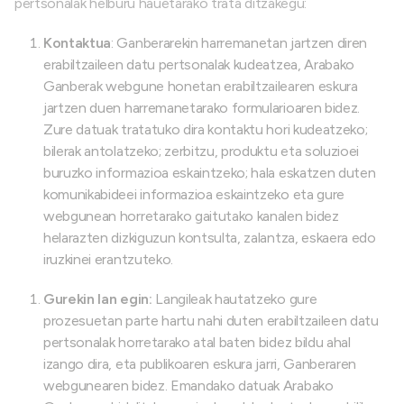
pertsonalak helburu hauetarako trata ditzakegu:
Kontaktua
: Ganberarekin harremanetan jartzen diren
erabiltzaileen datu pertsonalak kudeatzea, Arabako
Ganberak webgune honetan erabiltzailearen eskura
jartzen duen harremanetarako formularioaren bidez.
Zure datuak tratatuko dira kontaktu hori kudeatzeko;
bilerak antolatzeko; zerbitzu, produktu eta soluzioei
buruzko informazioa eskaintzeko; hala eskatzen duten
komunikabideei informazioa eskaintzeko eta gure
webgunean horretarako gaitutako kanalen bidez
helarazten dizkiguzun kontsulta, zalantza, eskaera edo
iruzkinei erantzuteko.
Gurekin lan egin:
Langileak hautatzeko gure
prozesuetan parte hartu nahi duten erabiltzaileen datu
pertsonalak horretarako atal baten bidez bildu ahal
izango dira, eta publikoaren eskura jarri, Ganberaren
webgunearen bidez. Emandako datuak Arabako