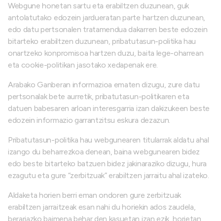
Webgune honetan sartu eta erabiltzen duzunean, guk
antolatutako edozein jardueratan parte hartzen duzunean,
edo datu pertsonalen tratamendua dakarren beste edozein
bitarteko erabiltzen duzunean, pribatutasun-politika hau
onartzeko konpromisoa hartzen duzu, baita lege-oharrean
eta cookie-politikan jasotako xedapenak ere.
Arabako Ganberan informazioa ematen dizugu, zure datu
pertsonalak bete aurretik, pribatutasun-politikaren eta
datuen babesaren arloan interesgarria izan dakizukeen beste
edozein informazio garrantzitsu eskura dezazun.
Pribatutasun-politika hau webgunearen titularrak aldatu ahal
izango du beharrezkoa denean, baina webgunearen bidez
edo beste bitarteko batzuen bidez jakinaraziko dizugu, hura
ezagutu eta gure “zerbitzuak” erabiltzen jarraitu ahal izateko.
Aldaketa horien berri eman ondoren gure zerbitzuak
erabiltzen jarraitzeak esan nahi du horiekin ados zaudela,
berariazko baimena behar den kasuetan izan ezik, horietan