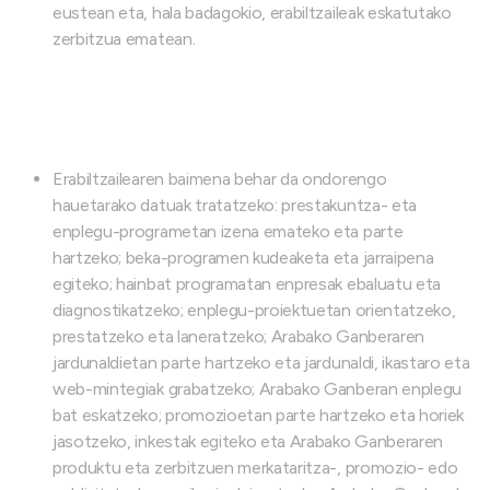
eustean eta, hala badagokio, erabiltzaileak eskatutako
zerbitzua ematean.
Erabiltzailearen baimena behar da ondorengo
hauetarako datuak tratatzeko: prestakuntza- eta
enplegu-programetan izena emateko eta parte
hartzeko; beka-programen kudeaketa eta jarraipena
egiteko; hainbat programatan enpresak ebaluatu eta
diagnostikatzeko; enplegu-proiektuetan orientatzeko,
prestatzeko eta laneratzeko; Arabako Ganberaren
jardunaldietan parte hartzeko eta jardunaldi, ikastaro eta
web-mintegiak grabatzeko; Arabako Ganberan enplegu
bat eskatzeko; promozioetan parte hartzeko eta horiek
jasotzeko, inkestak egiteko eta Arabako Ganberaren
produktu eta zerbitzuen merkataritza-, promozio- edo