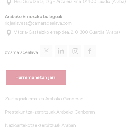
Hiru Gurutzeta, z/g - Arza eraikina, 01400 Laudio (Araba)
Arabako Errioxako bulegoak
riojaalavesa@camaradealava.com
Vitoria-Gasteizko errepidea, 2, 01300 Guardia (Araba)
#camaradealava
Harremanetan jarri
Ziurtagiriak ematea Arabako Ganberan
Prestakuntza-zerbitzuak Arabako Ganberan
Nazioartekotze-zerbitzuak Araban