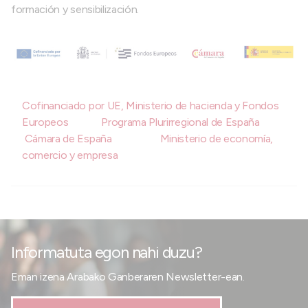
formación y sensibilización.
Cofinanciado por UE, Ministerio de hacienda y Fondos
Europeos
Programa Plurirregional de España
Cámara de España
Ministerio de economía,
comercio y empresa
Informatuta egon nahi duzu?
Eman izena Arabako Ganberaren Newsletter-ean.