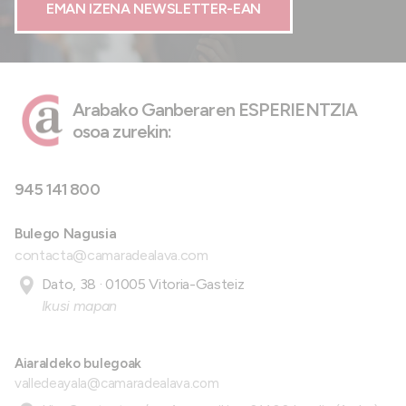
EMAN IZENA NEWSLETTER-EAN
Arabako Ganberaren ESPERIENTZIA
osoa zurekin:
945 141 800
Bulego Nagusia
contacta@camaradealava.com
Dato, 38 · 01005 Vitoria-Gasteiz
Ikusi mapan
Aiaraldeko bulegoak
valledeayala@camaradealava.com