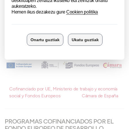
desarrollo de startups tecnológicas, proporcionando
formación, asesoramiento, mentoría personalizada y acceso
a inversores en dos fases: “Crea y Crece”, para transformar
una idea en un Producto Mínimo Viable (MVP), y “Despega”,
donde las startups consolidadas reciben apoyo para escalar
su negocio y presentarlo ante business angels y mercados
más amplios.
Cofinanciado por UE, Ministerio de trabajo y economía
social y Fondos Europeos
Cámara de España
PROGRAMAS COFINANCIADOS POR EL
FONDO EUROPEO DE DESARROLLO