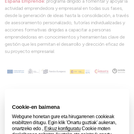
España Emprende:
programa dirigido a fomentar y apoyar la
actividad emprendedora y empresarial en todas sus fases,
desde la generación de ideas hasta la consolidación, a través
de asesoramiento personalizado, tutorías individualizadas y
acciones formativas dirigidas a capacitar a personas
emprendedoras en conocimientos y herramientas clave de
gestión que les permitan el desarrollo y dirección eficaz de
su proyecto empresarial.
Cofinanciado por UE, Ministerio de trabajo y economía
social y Fondos Europeos
Cámara de España
Lanbide
Impulsa Startup:
programa dirigido a impulsar y acelerar el