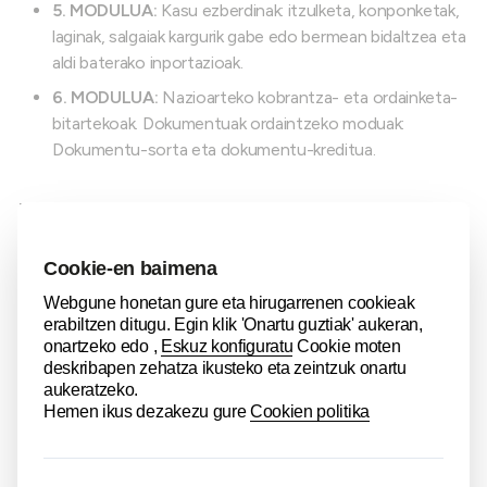
5. MODULUA:
Kasu ezberdinak: itzulketa, konponketak,
laginak, salgaiak kargurik gabe edo bermean bidaltzea eta
aldi baterako inportazioak.
6. MODULUA:
Nazioarteko kobrantza- eta ordainketa-
bitartekoak. Dokumentuak ordaintzeko moduak:
Dokumentu-sorta eta dokumentu-kreditua.
Nork emango du:
Cristina Lacave Arias-Camisón
Nafarroako Unibertsitatean zuzenbidean lizentziatua
Masterra du nazioarteko merkataritzan Nafarroako
Unibertsitatean eta ESICen.
Esportazio-zuzendaria zenbait enpresetan 15 urtez.
Askotariko erakunde eta enpresetan nazioarteko
merkataritzan prestatzailea eta aholkularia da.
Logistika eta nazioarteko merkataritza irakaslea da