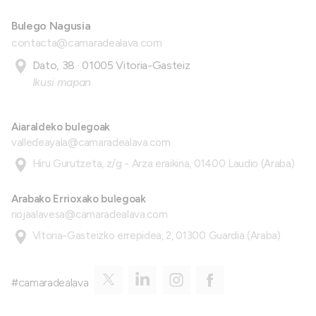
Bulego Nagusia
contacta@camaradealava.com
Dato, 38 · 01005 Vitoria-Gasteiz
Ikusi mapan
Aiaraldeko bulegoak
valledeayala@camaradealava.com
Hiru Gurutzeta, z/g - Arza eraikina, 01400 Laudio (Araba)
Arabako Errioxako bulegoak
riojaalavesa@camaradealava.com
Vitoria-Gasteizko errepidea, 2, 01300 Guardia (Araba)
#camaradealava