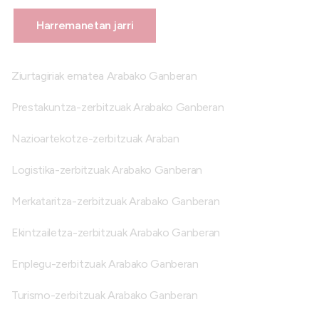
Harremanetan jarri
Ziurtagiriak ematea Arabako Ganberan
Prestakuntza-zerbitzuak Arabako Ganberan
Nazioartekotze-zerbitzuak Araban
Logistika-zerbitzuak Arabako Ganberan
Merkataritza-zerbitzuak Arabako Ganberan
Ekintzailetza-zerbitzuak Arabako Ganberan
Enplegu-zerbitzuak Arabako Ganberan
Turismo-zerbitzuak Arabako Ganberan