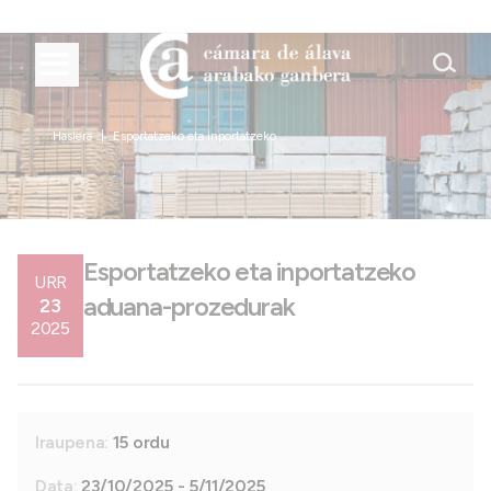
Hasiera
Esportatzeko eta inportatzeko ...
Esportatzeko eta inportatzeko
URR
aduana-prozedurak
23
2025
Iraupena:
15 ordu
Data:
23/10/2025 - 5/11/2025