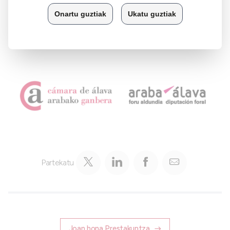
Nafarroako Unibertsitatean.
Ikastaroak % 100eko dirulaguntza jasoko du
Partekatu
Joan hona Prestakuntza