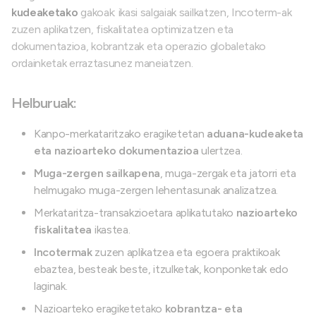
kudeaketako
gakoak: ikasi salgaiak sailkatzen, Incoterm-ak
zuzen aplikatzen, fiskalitatea optimizatzen eta
dokumentazioa, kobrantzak eta operazio globaletako
ordainketak erraztasunez maneiatzen.
Helburuak:
Kanpo-merkataritzako eragiketetan
aduana-kudeaketa
eta nazioarteko dokumentazioa
ulertzea.
Muga-zergen sailkapena
, muga-zergak eta jatorri eta
helmugako muga-zergen lehentasunak analizatzea.
Merkataritza-transakzioetara aplikatutako
nazioarteko
fiskalitatea
ikastea.
Incotermak
zuzen aplikatzea eta egoera praktikoak
ebaztea, besteak beste, itzulketak, konponketak edo
laginak.
Nazioarteko eragiketetako
kobrantza- eta