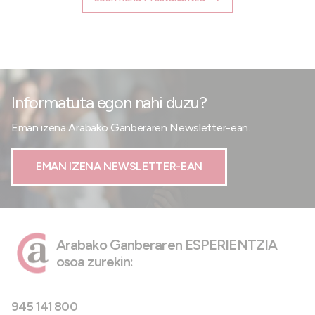
Informatuta egon nahi duzu?
Eman izena Arabako Ganberaren Newsletter-ean.
EMAN IZENA NEWSLETTER-EAN
Arabako Ganberaren ESPERIENTZIA
osoa zurekin:
945 141 800