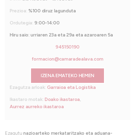
Prezioa:
%100 diruz lagunduta
Ordutegia:
9:00-14:00
Hiru saio: urriaren 23a eta 29a eta azaroaren 5a
945150190
formacion@camaradealava.com
IZENA EMATEKO HEMEN
Ezagutza arloak:
Garraioa eta Logistika
Ikastaro motak:
Doako ikastaroa
,
Aurrez aurreko ikastaroa
Ezagutu
nazioarteko merkataritzako eta aduana-