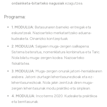
ordainketa-bitarteko nagusiak
ezagutzea.
Programa:
1. MODULUA:
Batasunaren barneko entregak eta
eskuratzeak. Nazioarteko merkataritzako aduana-
kudeaketa. Oinarrizko kontzeptuak.
2. MODULUA:
Salgaien muga-zergen sailkapena:
Sistema bateratua, nomenklatura konbinatua eta Taric.
Nola bilatu muga-zergen kodea. Nazioarteko
fiskalitatea.
3. MODULUA:
Muga-zergen onurak jatorri-herrialdearen
arabera. Jatorri-ziurtagiri lehentasunezkoak eta ez-
lehentasunezkoak. Nola jakin zeintzuk diren muga-
zergen lehentasunak modu praktiko eta sinplean.
4. MODULUA:
Incoterms 2020. Kudeaketa praktikoa
eta berritasunak.