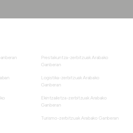
Ganberan
Prestakuntza-zerbitzuak Arabako
Ganberan
raban
Logistika-zerbitzuak Arabako
Ganberan
ako
Ekintzailetza-zerbitzuak Arabako
Ganberan
Turismo-zerbitzuak Arabako Ganberan