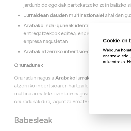
jardunbide egokiak partekatzeko zein balizko s
Lurraldean dauden multinazionalei
ahal den gu
Arabako indarguneak identifikatzea eta indar
entregatzekoak egitea, enpresek erabakiak har
enpresa nagusietan.
Arabak atzerriko inbertsio-gune gisa dituen ah
Onuradunak
Onuradun nagusia
Arabako lurraldea
da; hain zuzen 
atzerriko inbertsioaren hartzaile gisa sustatzea eta 
multinazionalek sozietate nagusien barruan garrant
onuradunak dira, laguntza ematen baitzaie hainbat 
Babesleak