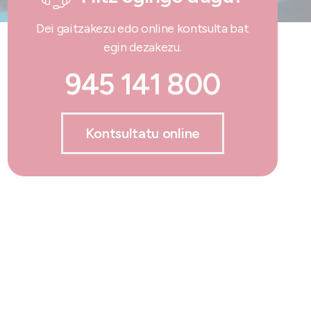
Dei gaitzakezu edo online kontsulta bat
egin dezakezu.
945 141 800
Kontsultatu online