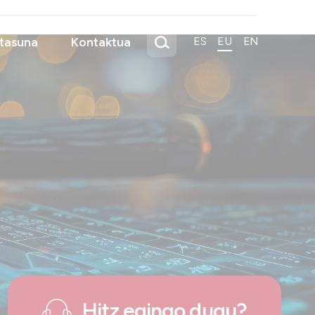
tasuna
Kontaktua
ES
EU
EN
Hitz egingo dugu?