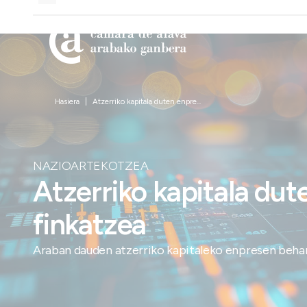
Hasiera
Atzerriko kapitala duten enpre...
NAZIOARTEKOTZEA
Atzerriko kapitala du
finkatzea
Araban dauden atzerriko kapitaleko enpresen behar