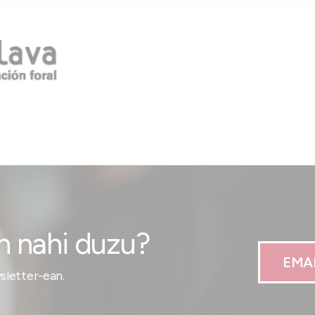
n nahi duzu?
EMA
letter-ean.