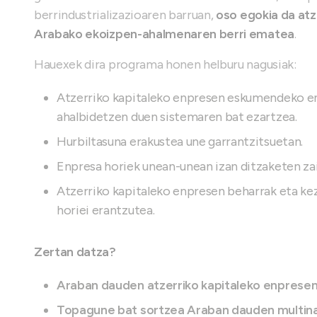
berrindustrializazioaren barruan,
oso egokia da atz
Arabako ekoizpen-ahalmenaren berri ematea
.
Hauexek dira programa honen helburu nagusiak:
Atzerriko kapitaleko enpresen eskumendeko e
ahalbidetzen duen sistemaren bat ezartzea.
Hurbiltasuna erakustea une garrantzitsuetan.
Enpresa horiek unean-unean izan ditzaketen zai
Atzerriko kapitaleko enpresen beharrak eta ke
horiei erantzutea.
Zertan datza?
Araban dauden atzerriko kapitaleko enpresen
Topagune bat sortzea Araban dauden multina