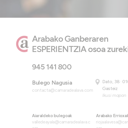
Arabako Ganberaren
ESPERIENTZIA osoa zureki
945 141 800
Dato, 38 · 01
Bulego Nagusia
Gasteiz
contacta@camaradealava.com
Ikusi mapan
Aiaraldeko bulegoak
Arabako Errioxa
valledeayala@camaradealava.c
riojaalavesa@ca