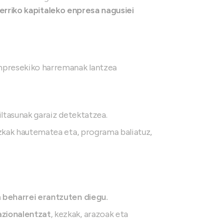
erriko kapitaleko enpresa nagusiei
npresekiko harremanak lantzea
ltasunak garaiz detektatzea.
zkak hautematea eta, programa baliatuz,
 beharrei erantzuten diegu.
zionalentzat
, kezkak, arazoak eta