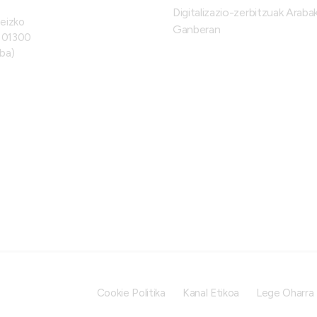
Digitalizazio-zerbitzuak Araba
teizko
Ganberan
, 01300
ba)
Cookie Politika
Kanal Etikoa
Lege Oharra