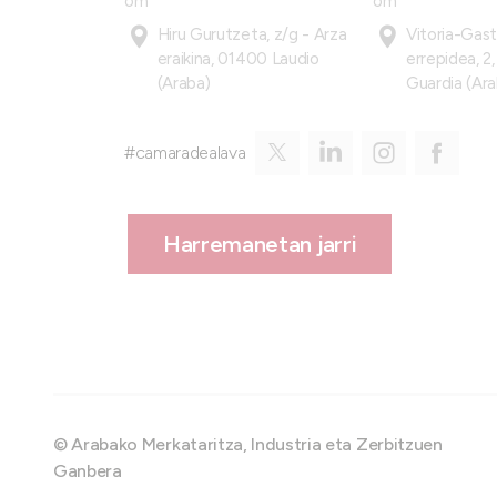
om
om
Hiru Gurutzeta, z/g - Arza
Vitoria-Gas
eraikina, 01400 Laudio
errepidea, 2
(Araba)
Guardia (Ara
#camaradealava
Harremanetan jarri
© Arabako Merkataritza, Industria eta Zerbitzuen
Ganbera