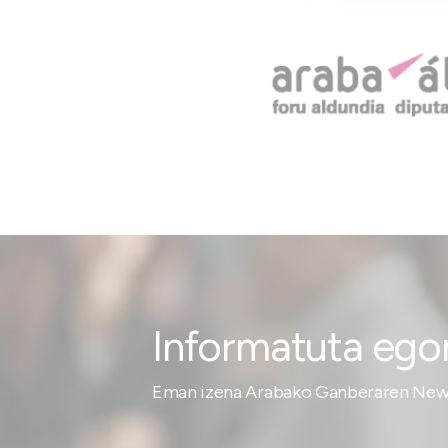
Informatuta ego
Eman izena Arabako Ganberaren News