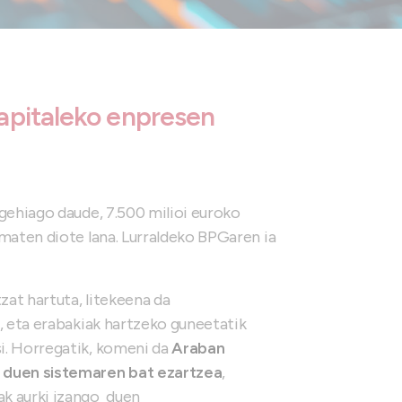
apitaleko enpresen
 gehiago daude, 7.500 milioi euroko
ematen diote lana. Lurraldeko BPGaren ia
at hartuta, litekeena da
, eta erabakiak hartzeko guneetatik
i. Horregatik, komeni da
Araban
 duen sistemaren bat ezartzea
,
ak aurki izango duen