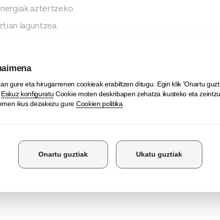
inergiak aztertzeko.
ztian laguntzea.
tzea
atzerriko inbertsio-gune gisa, eta
tzen dituztenekin partekatu ditzaten
uleziak identifikatzea eta arintzea
.
izan ere, helburua da lurraldeak
gure lurraldean lekutu diren
zia irabaz dezaten.
Multinazionalak
ere
gaitan.