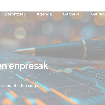
Zerbitzuak
Agenda
Ganbera
Gaurko
ten enpresak
rei erantzuten diegu