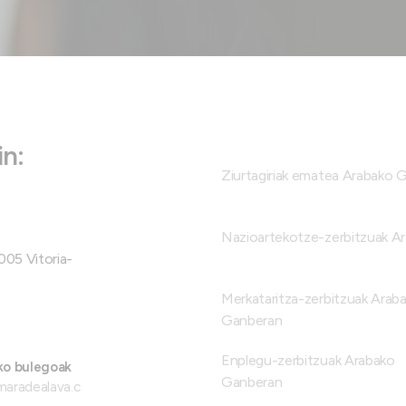
n:
Ziurtagiriak ematea Arabako 
Nazioartekotze-zerbitzuak A
005 Vitoria-
Merkataritza-zerbitzuak Arab
Ganberan
Enplegu-zerbitzuak Arabako
ko bulegoak
Ganberan
maradealava.c