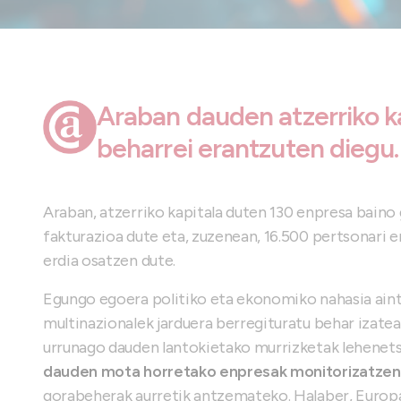
Araban dauden atzerriko k
beharrei erantzuten diegu.
Araban, atzerriko kapitala duten 130 enpresa baino
fakturazioa dute eta, zuzenean, 16.500 pertsonari 
erdia osatzen dute.
Egungo egoera politiko eta ekonomiko nahasia aintz
multinazionalek jarduera berregituratu behar izatea
urrunago dauden lantokietako murrizketak lehenets
dauden mota horretako enpresak monitorizatzen
gorabeherak aurretik antzemateko. Halaber, Europ